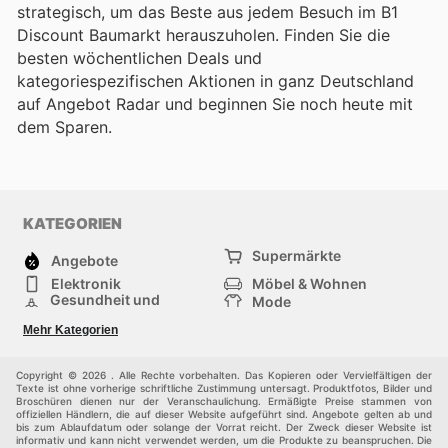
strategisch, um das Beste aus jedem Besuch im B1
Discount Baumarkt herauszuholen. Finden Sie die
besten wöchentlichen Deals und
kategoriespezifischen Aktionen in ganz Deutschland
auf Angebot Radar und beginnen Sie noch heute mit
dem Sparen.
KATEGORIEN
Supermärkte
Angebote
Elektronik
Möbel & Wohnen
Gesundheit und
Mode
Schönheit
Sportartikel und
Baumarkt
Mehr Kategorien
Sportbekleidung
Baby und Kind
Haustiere
Einkaufzentren
Andere
Copyright © 2026 . Alle Rechte vorbehalten. Das Kopieren oder Vervielfältigen der
Texte ist ohne vorherige schriftliche Zustimmung untersagt. Produktfotos, Bilder und
Broschüren dienen nur der Veranschaulichung. Ermäßigte Preise stammen von
offiziellen Händlern, die auf dieser Website aufgeführt sind. Angebote gelten ab und
bis zum Ablaufdatum oder solange der Vorrat reicht. Der Zweck dieser Website ist
informativ und kann nicht verwendet werden, um die Produkte zu beanspruchen. Die