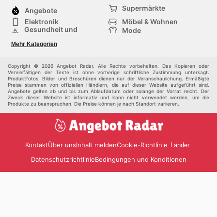
Supermärkte
Angebote
Elektronik
Möbel & Wohnen
Gesundheit und
Mode
Schönheit
Sportartikel und
Baumarkt
Mehr Kategorien
Sportbekleidung
Baby und Kind
Haustiere
Einkaufzentren
Andere
Copyright © 2026 Angebot Radar. Alle Rechte vorbehalten. Das Kopieren oder
Vervielfältigen der Texte ist ohne vorherige schriftliche Zustimmung untersagt.
Produktfotos, Bilder und Broschüren dienen nur der Veranschaulichung. Ermäßigte
Preise stammen von offiziellen Händlern, die auf dieser Website aufgeführt sind.
Angebote gelten ab und bis zum Ablaufdatum oder solange der Vorrat reicht. Der
Zweck dieser Website ist informativ und kann nicht verwendet werden, um die
Produkte zu beanspruchen. Die Preise können je nach Standort variieren.
Kontakt
Über uns
Inhalt melden
Cookie-Richtlinie
Länder
Datenschutzrichtlinie
Bedingungen und Konditionen