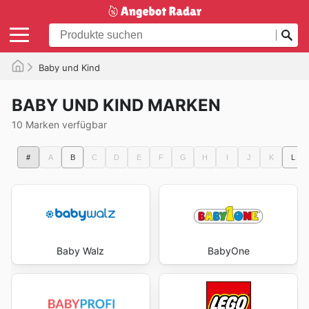
Baby und Kind
BABY UND KIND MARKEN
10 Marken verfügbar
#
A
B
C
D
E
F
G
H
I
J
K
L
Baby Walz
BabyOne