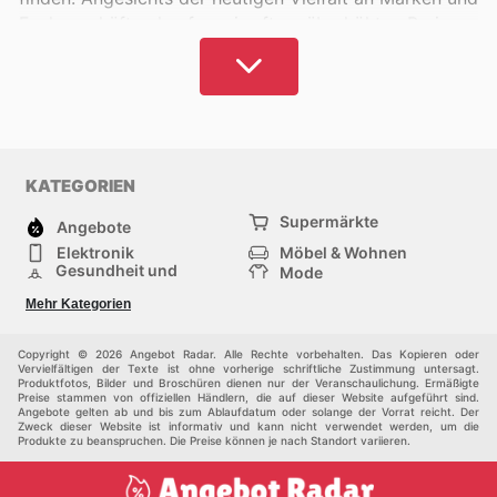
Fachgeschäften kaufen wir oft zu überhöhten Preisen
ein, was durch einen einfachen und effizienten
Vergleich vermieden werden könnte.
Angebot Radar löst dieses Problem, indem es eine
intelligente und preiswerte Methode für alle Ihre
Einkaufsbedürfnisse bietet.
KATEGORIEN
Mit einem umfassenden Verzeichnis von Katalogen
Supermärkte
Angebote
und Kindersortimenten in Deutschland können Sie Ihre
Elektronik
Möbel & Wohnen
Einkäufe souverän tätigen und sicher sein, stets die
Gesundheit und
Mode
Schönheit
besten Produkte zu den niedrigsten Marktpreisen zu
Sportartikel und
Baumarkt
Mehr Kategorien
Sportbekleidung
erhalten.
Baby und Kind
Haustiere
Einkaufzentren
Andere
Copyright © 2026 Angebot Radar. Alle Rechte vorbehalten. Das Kopieren oder
Unser Treueprogramm ermöglicht es Ihnen, bei jedem
Vervielfältigen der Texte ist ohne vorherige schriftliche Zustimmung untersagt.
Produktfotos, Bilder und Broschüren dienen nur der Veranschaulichung. Ermäßigte
Einkauf Vorteile zu sammeln und exklusive Prämien zu
Preise stammen von offiziellen Händlern, die auf dieser Website aufgeführt sind.
Angebote gelten ab und bis zum Ablaufdatum oder solange der Vorrat reicht. Der
erhalten. Die Suchfunktion hilft Ihnen, bevorzugte
Zweck dieser Website ist informativ und kann nicht verwendet werden, um die
Händler zu finden und neue, spannende Artikel zu
Produkte zu beanspruchen. Die Preise können je nach Standort variieren.
entdecken, damit Ihre Kinder alles bekommen, was sie
verdienen, ohne Ihr Budget zu überschreiten.