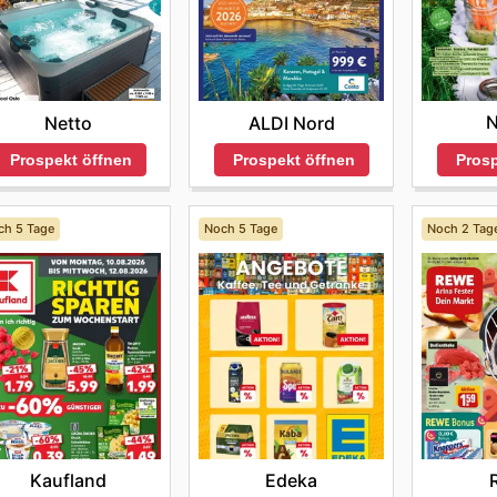
haltswaren oder andere alltägliche Bedürfnisse geht, das B
oni Center sales
oder
Boni Center sales this week
verpas
 und stets die besten Deals zu sichern.
käufe unter der Woche zu tätigen, profitiert in der Regel vo
Sparsammes zu entdecken gibt. Sie laden ihre Kunden herzl
en
Boni Center ad
-Angebote regelmäßig prüfen. Die offiziel
eim Online-Einkauf entscheidend sind. Daher bieten sie vers
 der Besuche, insbesondere rund um Feiertage oder beson
ie besten
Boni Center sales this week
nicht zu verpassen 
 um sich über alle aktuellen Aktionen zu informieren und vo
erden. Dazu gehören die bequeme Lieferung direkt nach Ha
inkauf stressfrei zu gestalten.
ht zugängliche Natur dieser Angebote macht es für jeden ei
n. Ein gut geplanter Einkauf, der sich an diesen saisonale
fache Abholung am Straßenrand. Diese Auswahl an
m Geschäft und an jedem Standort variieren können, insbes
n.
d die größte Freude am Einkauf bei Boni Center.
llungen auf die für Sie bequemste Weise erhalten können. Da
Netto
ALDI Nord
he Öffnungszeiten das nächstgelegene Boni Center hat, w
 von exklusiven Boni Center Schnäppchen
s zu Produktverfügbarkeiten und laufenden Aktionen, was 
n oder das Geschäft direkt zu kontaktieren, bevor sie ihre
Prosp
Prospekt öffnen
Prospekt öffnen
uf zu nutzen, ist es ratsam, ihre offizielle Website regelmä
ndierte Entscheidungen zu treffen.
enter ad this week
veröffentlicht, sondern auch fortlaufen
oni Center herauszuholen, raten sie ihren geschätzten Kund
s
bereitgestellt. Dieses proaktive Vorgehen ermöglicht es d
lierte Informationen zu den aktuell verfügbaren Produkten, 
ch 5 Tage
Noch 5 Tage
Noch 2 Tag
nformiert zu sein und so ihren Einkauf zu optimieren. Die
e, dass die Verfügbarkeit von Produkten, laufende Sonder
ofitieren, ist ein Kernbestandteil ihres Kundenservicevers
ifischen Standort variieren können. Bei Fragen oder zur
it verbundenen Aktionen können sie sicherstellen, dass si
rvice von Boni Center gerne zur Verfügung.
Wert auf Qualität und Sparsamkeit legen, sich aktiv mit den
up to date with Boni Center's weekly ads and enjoy exclus
Kaufland
Edeka