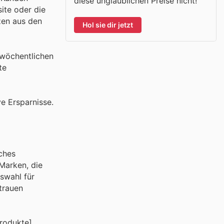
diese unglaublichen Preise nicht!
site oder die
zen aus den
Hol sie dir jetzt
 wöchentlichen
te
e Ersparnisse.
ches
 Marken, die
swahl für
trauen
Produkte]