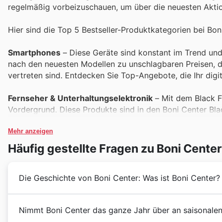
regelmäßig vorbeizuschauen, um über die neuesten Akti
Hier sind die Top 5 Bestseller-Produktkategorien bei Bon
Smartphones
– Diese Geräte sind konstant im Trend und
nach den neuesten Modellen zu unschlagbaren Preisen, d
vertreten sind. Entdecken Sie Top-Angebote, die Ihr dig
Fernseher & Unterhaltungselektronik
– Mit dem Black F
Vordergrund. Diese Produkte sind in den Boni Center Blac
Tonqualität zu reduzierten Preisen. Verpassen Sie nicht
Mehr anzeigen
Haushaltsgeräte
– Von energiesparenden Kühlgefrierkom
Häufig gestellte Fragen zu Boni Center
bei unseren Kunden sehr gefragt. Sie finden diese unentb
sie zu einem perfekten Schnäppchen während des Black 
Die Geschichte von Boni Center: Was ist Boni Center?
Laptops & Computerzubehör
– Für Arbeit, Studium und
unerlässlich. Boni Center bietet eine breite Palette dies
Boni Center hat seine Wurzeln tief in Deutschland ges
Nimmt Boni Center das ganze Jahr über an saisonalen
Wahl für preisbewusste Käufer macht. Sichern Sie sich die
Lebensmitteleinzelhandel entwickelt. Mit einem klaren