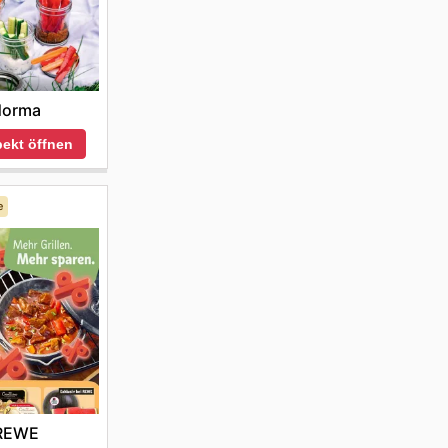
oni
sen,
n einer
ich dazu
le
chiedene
dere
und von
n den
use, die
nfach,
n
ondere an
rüber
Norma
ird den
das
n Besuch
ekt öffnen
ßig zu
d
en, die
en
Aktionen
e
angebote
prechens.
e stets
ive
REWE