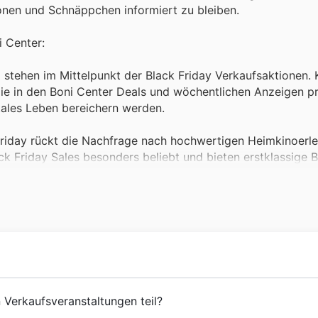
onen und Schnäppchen informiert zu bleiben.
i Center:
 stehen im Mittelpunkt der Black Friday Verkaufsaktionen.
ie in den Boni Center Deals und wöchentlichen Anzeigen p
itales Leben bereichern werden.
riday rückt die Nachfrage nach hochwertigen Heimkinoerle
k Friday Sales besonders beliebt und bieten erstklassige B
 die spannenden Angebote in den aktuellen Promotions.
binationen bis hin zu effizienten Waschmaschinen sind Hau
ehrlichen Helfer oft stark reduziert in den Boni Center An
Fridays macht.
 Unterhaltung sind leistungsstarke Laptops und das passen
er Produkte im Rahmen seiner Black Friday Sales an, was sie
chlagen und sich seit seiner Gründung zu einer festen Größ
 Verkaufsveranstaltungen teil?
 besten Deals, bevor sie vergriffen sind.
 Fokus auf Qualität und Kundenzufriedenheit haben sie im L