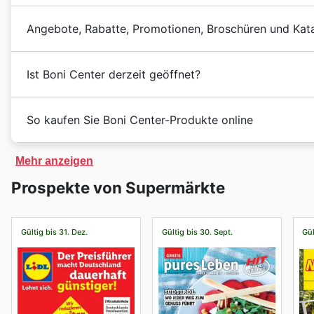
Jahre ihr Angebot stetig erweitert. Von Anfang an la
Bei Boni Center in 🇩🇪 Deutschland 4 freuen sich Kun
Spielzeug & Spiele
– Während der festlichen Jahreszeit 
Einkaufserlebnis zu bieten, das auf Frische und Vielfa
Angebote, Rabatte, Promotionen, Broschüren und Kata
Friday ist die ideale Gelegenheit, um sich frühzeitig mit
Gelegenheiten für exklusive Angebote, Rabatte und So
hindurch geleitet und das Fundament für ihren heutige
Center wöchentlichen Anzeigen und bieten fantastische S
besonderen Verkaufsveranstaltungen sind die perfekt
Heute ist Boni Center mit einer bedeutenden Anzahl v
Boni Center: Ihr Tor zu wöchentlichen Sparangebot
erwerben. Um stets auf dem Laufenden zu bleiben, loh
vieler Haushalte mit einem breiten Sortiment an hochw
Ist Boni Center derzeit geöffnet?
Für Konsumenten in Deutschland 4, die stets auf der 
Boni Center ad this week
im Auge zu behalten.
bekannt für ihre sorgfältig ausgewählten Produkte, d
Preisen sind, hat sich das Boni Center als eine feste G
Die Höhepunkte im Kalender von Boni Center umfasse
Wurstwaren bis hin zu einer beeindruckenden Auswahl
Die Boni Center in Deutschland haben üblicherweise 
kontinuierliche Bemühung, den Kunden stets die beste
lockt traditionell mit attraktiven prozentualen Rabatt
So kaufen Sie Boni Center-Produkte online
Streben nach Exzellenz und ihre tiefe Verbundenheit
geschätzten Kunden geöffnet. Dies ermöglicht ihnen, i
im lokalen Markt und einem Ruf, der auf Vertrauen und
Haushaltswaren und Bekleidung. Kunden können hier 
geschätzten Partner für den täglichen Einkauf.
individuellen Tagesablauf passen. Die Geschäfte bemü
Einkaufserfahrung, die sowohl preisbewusst als auch a
von
-Aktionen profitieren. Direk
buy-one-get-one
Boni Center freut sich, Ihnen mitteilen zu können, da
jeder die Gelegenheit hat, in Ruhe einzukaufen und von
Mehr anzeigen
und gestalten ihr Angebot so, dass es den Alltag erlei
auf Online-Exklusivangebote konzentriert. Hier sind 
anbieten. Kunden können den gesamten Produktkatalog
Für ein besonders entspanntes Einkaufserlebnis empfe
Einzelhandel spiegelt sich in der sorgfältigen Auswah
Prospekte von Supermärkte
Einkäufe zu finden, was das Online-Shopping-Erlebni
Kollektionen, bequem von zu Hause aus oder unterweg
Wochentags, insbesondere am späten Vormittag zwisc
vielfältigen Aktionen wider, was sie zu einer bevorzug
Zur festlichen
Weihnachts- und Feiertagssaison
biete
unter [Offizielle E-Commerce-URL hier einfügen] erre
Mittagszeit, sind die Gänge oft freier. Dies ermögl
Entdecken Sie die wöchentlichen Angebote und Son
an. Es werden oft spezielle Bundle-Angebote für bel
ausgelegt, Ihnen maximalen Komfort und Zugang zu ihr
Produkte. Auch die späten Abendstunden nach 18:00 Uh
Eine der herausragendsten Eigenschaften des Boni Cen
Gültig bis 31. Dez.
Gültig bis 30. Sept.
Gül
Dekorationsartikel geschnürt. Daneben gibt es regel
einkaufen können.
Erledigungen bereits abgeschlossen haben. Um den Besu
Kunden, die Wert auf kluge Ausgaben legen, werden 
von früheren Kollektionen zu stark reduzierten Preis
Für clevere Einkäufer bietet Boni Center zahlreiche ex
vorab über aktuelle Aktionen oder besondere Angebot
schätzen, die online einsehbar sind. Diese sorgfältig 
hochwertige Produkte zu Schnäppchenpreisen zu erga
Kunden können sich auf digitale Sonderangebote, zeit
An Wochenenden und Feiertagen kann es in den Boni 
und Sonderangeboten, die oft nur für kurze Zeit gülti
veranstaltet Boni Center weitere
spezielle Promotion
die regelmäßig aktualisiert werden. Oftmals sind bes
Tage für ihren Einkauf nutzen. Um den Stoßzeiten au
spezifischen
Boni Center deals
ist, findet auf der of
Sparmöglichkeiten für ihre treuen Kunden schaffen.
die Möglichkeit gibt, noch mehr Wert aus Ihrem Einka
sich, die Geschäfte früh am Samstagmorgen zu besuc