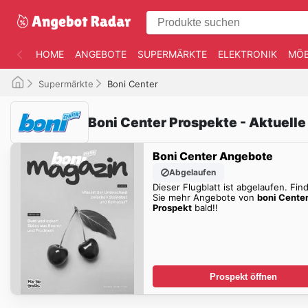
HOME
ANGEBOTE
SUPERMÄRKTE
ELEKTRONIK
MÖB
Supermärkte
Boni Center
Boni Center Prospekte - Aktuell
Boni Center Angebote
Abgelaufen
Dieser Flugblatt ist abgelaufen. Fin
Sie mehr Angebote von
boni Cente
Prospekt
bald!!
Prospekt öffnen