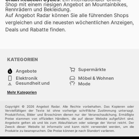
Shop mit einem riesigen Angebot an Mountainbikes,
Rennrädern und Bekleidung.
Auf Angebot Radar können Sie alle führenden Shops
vergleichen und die neuesten wöchentlichen Anzeigen,
Deals und Rabatte finden.
KATEGORIEN
Supermärkte
Angebote
Elektronik
Möbel & Wohnen
Gesundheit und
Mode
Schönheit
Sportartikel und
Baumarkt
Mehr Kategorien
Sportbekleidung
Baby und Kind
Haustiere
Einkaufzentren
Andere
Copyright © 2026 Angebot Radar. Alle Rechte vorbehalten. Das Kopieren oder
Vervielfältigen der Texte ist ohne vorherige schriftliche Zustimmung untersagt.
Produktfotos, Bilder und Broschüren dienen nur der Veranschaulichung. Ermäßigte
Preise stammen von offiziellen Händlern, die auf dieser Website aufgeführt sind.
Angebote gelten ab und bis zum Ablaufdatum oder solange der Vorrat reicht. Der
Zweck dieser Website ist informativ und kann nicht verwendet werden, um die
Produkte zu beanspruchen. Die Preise können je nach Standort variieren.