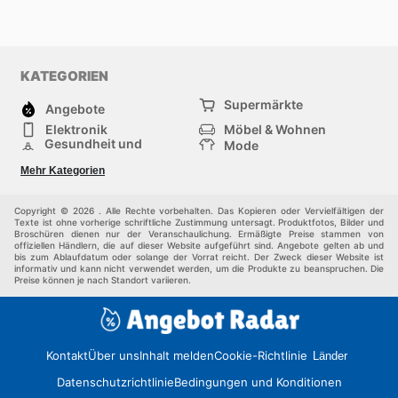
KATEGORIEN
Supermärkte
Angebote
Elektronik
Möbel & Wohnen
Gesundheit und
Mode
Schönheit
Sportartikel und
Baumarkt
Mehr Kategorien
Sportbekleidung
Baby und Kind
Haustiere
Einkaufzentren
Andere
Copyright © 2026 . Alle Rechte vorbehalten. Das Kopieren oder Vervielfältigen der
Texte ist ohne vorherige schriftliche Zustimmung untersagt. Produktfotos, Bilder und
Broschüren dienen nur der Veranschaulichung. Ermäßigte Preise stammen von
offiziellen Händlern, die auf dieser Website aufgeführt sind. Angebote gelten ab und
bis zum Ablaufdatum oder solange der Vorrat reicht. Der Zweck dieser Website ist
informativ und kann nicht verwendet werden, um die Produkte zu beanspruchen. Die
Preise können je nach Standort variieren.
Kontakt
Über uns
Inhalt melden
Cookie-Richtlinie
Länder
Datenschutzrichtlinie
Bedingungen und Konditionen