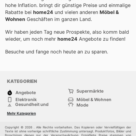
hohe Inflation.
bringt dir günstige Preise und einmalige
Rabatte bei
home24
und vielen anderen
Möbel &
Wohnen
Geschäften im ganzen Land.
Wir haben jeden Tag neue Prospekte, also komm bald
wieder, um noch mehr
home24
Angebote zu finden!
Besuche
und fange noch heute an zu sparen.
KATEGORIEN
Supermärkte
Angebote
Elektronik
Möbel & Wohnen
Gesundheit und
Mode
Schönheit
Sportartikel und
Baumarkt
Mehr Kategorien
Sportbekleidung
Baby und Kind
Haustiere
Einkaufzentren
Andere
Copyright © 2026 . Alle Rechte vorbehalten. Das Kopieren oder Vervielfältigen der
Texte ist ohne vorherige schriftliche Zustimmung untersagt. Produktfotos, Bilder und
Broschüren dienen nur der Veranschaulichung. Ermäßigte Preise stammen von