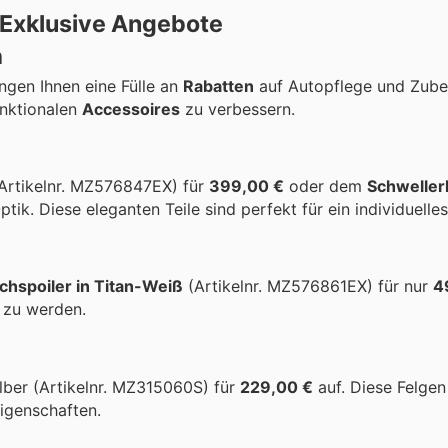
i Exklusive Angebote
n
ngen Ihnen eine Fülle an
Rabatten
auf Autopflege und Zube
unktionalen
Accessoires
zu verbessern.
Artikelnr. MZ576847EX) für
399,00 €
oder dem
Schwellerl
tik. Diese eleganten Teile sind perfekt für ein individuelle
chspoiler in Titan-Weiß
(Artikelnr. MZ576861EX) für nur
4
t zu werden.
ilber (Artikelnr. MZ315060S) für
229,00 €
auf. Diese Felgen 
igenschaften.