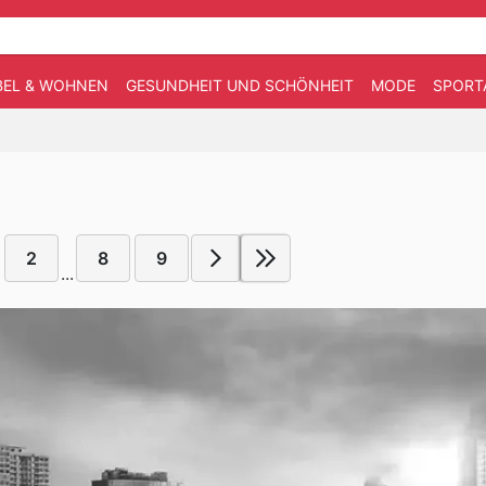
EL & WOHNEN
GESUNDHEIT UND SCHÖNHEIT
MODE
SPORT
2
8
9
...