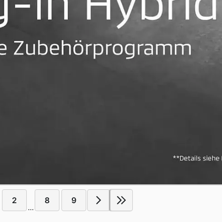
2
8
9
...