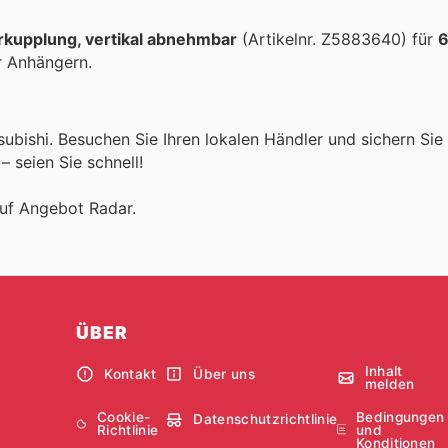
kupp­lung, vertikal abnehmbar
(Artikelnr. Z5883640) für
6
r Anhängern.
subishi. Besuchen Sie Ihren lokalen Händler und sichern Sie 
– seien Sie schnell!
auf Angebot Radar.
ÜBER
Inhalt
Kontakt
Über uns
melden
Cookie-
Bedingungen
Datenschutzrichtlinie
Richtlinie
und
Konditionen