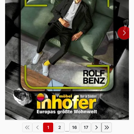
1
2
16
17
...