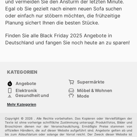
und vermeiden Sie den Ansturm der letzten Minute.
Egal ob Sie gezielt nach einem neuen Sofa suchen
oder einfach nur stöbern möchten, die frühzeitige
Planung sichert Ihnen die besten Stücke.
Finden Sie alle Black Friday 2025 Angebote in
Deutschland und fangen Sie noch heute an zu sparen!
KATEGORIEN
Supermärkte
Angebote
Elektronik
Möbel & Wohnen
Gesundheit und
Mode
Schönheit
Sportartikel und
Baumarkt
Mehr Kategorien
Sportbekleidung
Baby und Kind
Haustiere
Einkaufzentren
Andere
Copyright © 2026 . Alle Rechte vorbehalten. Das Kopieren oder Vervielfältigen der
Texte ist ohne vorherige schriftliche Zustimmung untersagt. Produktfotos, Bilder und
Broschüren dienen nur der Veranschaulichung. Ermäßigte Preise stammen von
offiziellen Händlern, die auf dieser Website aufgeführt sind. Angebote gelten ab und
bis zum Ablaufdatum oder solange der Vorrat reicht. Der Zweck dieser Website ist