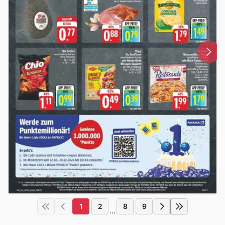
1
2
8
9
...