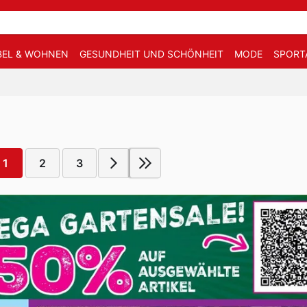
EL & WOHNEN
GESUNDHEIT UND SCHÖNHEIT
MODE
SPORT
1
2
3