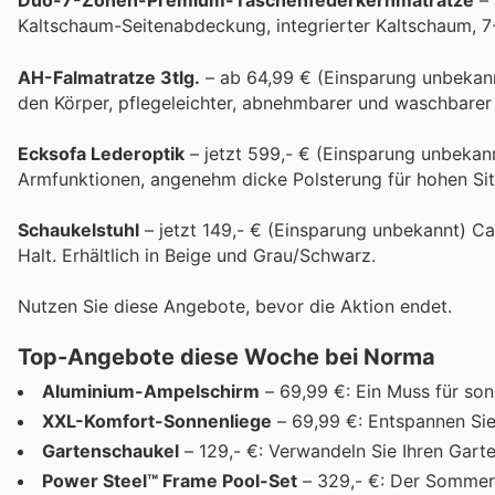
Duo-7-Zonen-Premium-Taschenfederkernmatratze
– 
Kaltschaum-Seitenabdeckung, integrierter Kaltschaum, 
AH-Falmatratze 3tlg.
– ab 64,99 € (Einsparung unbekan
den Körper, pflegeleichter, abnehmbarer und waschbarer
Ecksofa Lederoptik
– jetzt 599,- € (Einsparung unbekan
Armfunktionen, angenehm dicke Polsterung für hohen Sit
Schaukelstuhl
– jetzt 149,- € (Einsparung unbekannt) Ca
Halt. Erhältlich in Beige und Grau/Schwarz.
Nutzen Sie diese Angebote, bevor die Aktion endet.
Top-Angebote diese Woche bei Norma
Aluminium-Ampelschirm
– 69,99 €: Ein Muss für son
XXL-Komfort-Sonnenliege
– 69,99 €: Entspannen Sie
Gartenschaukel
– 129,- €: Verwandeln Sie Ihren Garte
Power Steel™ Frame Pool-Set
– 329,- €: Der Sommer