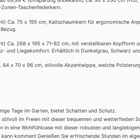
ab 89,99 € (Einsparung unbekannt) Ca. 90 x 200 cm (H3),
7-Zonen-Taschenfederkern.
nt) Ca. 75 x 195 cm, Kaltschaumkern für ergonomische An
 Bezug.
nt) Ca. 268 x 195 x 71–82 cm, mit verstellbaren Kopfform 
z- und Liegekomfort. Erhältlich in Dunkelgrau, Schwarz un
. 84 x 70 x 96 cm, stilvolle Akzentwippe, weiche Polsterung
nige Tage im Garten, bietet Schatten und Schutz.
 stilvoll im Freien mit dieser bequemen und wetterfesten S
n in eine Wohlfühloase mit dieser robusten und langlebigen
 kann kommen! Genießen Sie erfrischende Stunden im eige