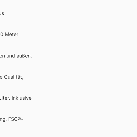
us
10 Meter
nen und außen.
 Qualität,
ter. Inklusive
ung. FSC®-