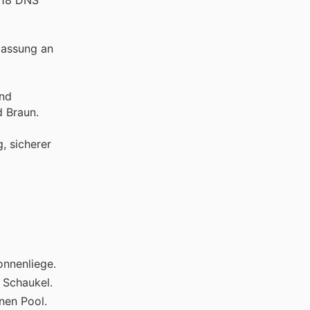
 18 DNS
passung an
und
d Braun.
, sicherer
onnenliege.
 Schaukel.
nen Pool.