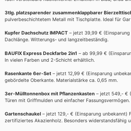
3tlg. platzsparender zusammenklappbarer Bierzelttisc
pulverbeschichtetem Metall mit Tischplatte. Ideal für Ga
Kupfer Dachschutz IMPACT
– jetzt 39,99 € (Einsparung
Dachlänge. Witterungs- und langzeitbeständig.
BAUFIX Express Deckfarbe 2in1
– ab 99,99 € (Einsparun
In vielen Farben und 2-Schicht erhältlich.
Rasenkante 6er-Set
– jetzt 12,99 € (Einsparung unbekan
gebördelte Oberkante. Materialstärke ca. 0,65 mm.
3er-Mülltonnenbox mit Pflanzenkasten
– jetzt 549,- € 
Türen mit Griffmulden und einfacher Fassungsvermögen. A
Gartenschaukel
– jetzt 129,- € (Einsparung unbekannt) 
zertifiziertes Akazienholz. Besonders widerstandsfähig u