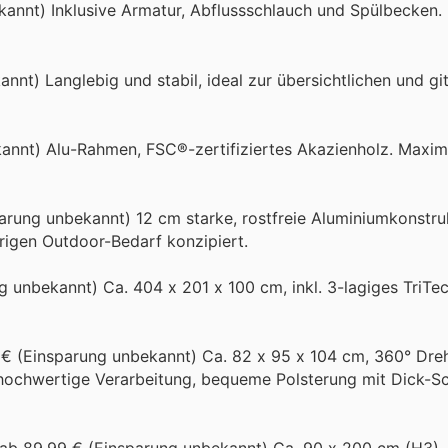
ekannt) Inklusive Armatur, Abflussschlauch und Spülbecken
nnt) Langlebig und stabil, ideal zur übersichtlichen und git
kannt) Alu-Rahmen, FSC®-zertifiziertes Akazienholz. Maxim
parung unbekannt) 12 cm starke, rostfreie Aluminiumkonstru
rigen Outdoor-Bedarf konzipiert.
g unbekannt) Ca. 404 x 201 x 100 cm, inkl. 3-lagiges TriTe
- € (Einsparung unbekannt) Ca. 82 x 95 x 104 cm, 360° Dre
l, hochwertige Verarbeitung, bequeme Polsterung mit Dick-