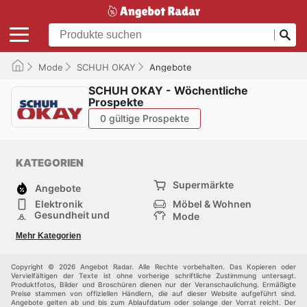
Mode
SCHUH OKAY
Angebote
SCHUH OKAY - Wöchentliche
Prospekte
0 gültige Prospekte
KATEGORIEN
Supermärkte
Angebote
Elektronik
Möbel & Wohnen
Gesundheit und
Mode
Schönheit
Sportartikel und
Baumarkt
Mehr Kategorien
Sportbekleidung
Baby und Kind
Haustiere
Einkaufzentren
Andere
Copyright © 2026 Angebot Radar. Alle Rechte vorbehalten. Das Kopieren oder
Vervielfältigen der Texte ist ohne vorherige schriftliche Zustimmung untersagt.
Produktfotos, Bilder und Broschüren dienen nur der Veranschaulichung. Ermäßigte
Preise stammen von offiziellen Händlern, die auf dieser Website aufgeführt sind.
Angebote gelten ab und bis zum Ablaufdatum oder solange der Vorrat reicht. Der