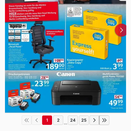
1
2
24
25
...