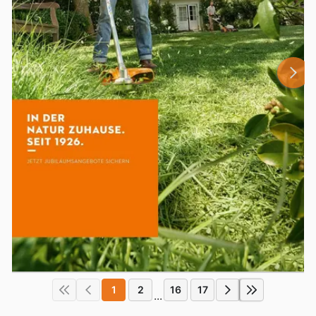
1
2
16
17
...