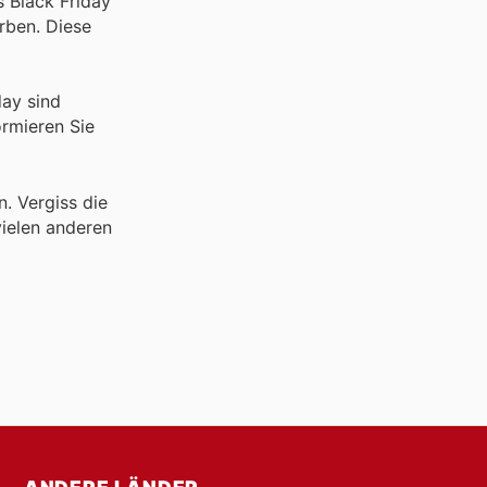
s Black Friday
rben. Diese
day sind
ormieren Sie
. Vergiss die
ielen anderen