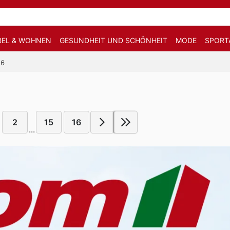
EL & WOHNEN
GESUNDHEIT UND SCHÖNHEIT
MODE
SPORT
26
2
15
16
...