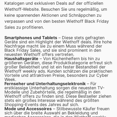
Katalogen und exklusiven Deals auf der offiziellen
Wiethoff-Website. Besuchen Sie uns regelmäßig, um
keine spannenden Aktionen und Schnäppchen zu
verpassen und von den besten Wiethoff Black Friday
Sales zu profitieren.
Smartphones und Tablets
– Diese stets gefragten
Geräte sind ein Highlight der Wiethoff deals. Ihre hohe
Nachfrage macht sie zu einem Muss während der
Black Friday Sales, und sie sind prominent in den
neuesten Wiethoff offers vertreten.
Haushaltsgeräte
– Von Küchenhelfern bis hin zu
größeren Geräten, diese Produktkategorie erfreut sich
großer Beliebtheit und ist ein fester Bestandteil der
Wiethoff weekly ads. Kunden schätzen die praktischen
Vorteile und attraktiven Preise, besonders zur Cyber
Week.
Fernseher und Unterhaltungselektronik
– Für
erstklassige Unterhaltung sorgen die neuesten TV-
Modelle und Zubehörteile, die regelmäßig in den
Wiethoff offers zu finden sind. Diese Bestseller ziehen
stets ein großes Interesse während des größten
Shopping-Events des Jahres auf sich.
Mode und Accessoires
– Stilbewusste Käufer freuen
sich über die breite Auswahl an Bekleidung und
modischen Accessoires, die in den Wiethoff weekly