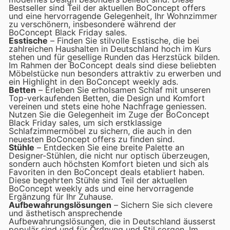
Bestseller sind Teil der aktuellen BoConcept offers
und eine hervorragende Gelegenheit, Ihr Wohnzimmer
zu verschönern, insbesondere während der
BoConcept Black Friday sales.
Esstische
– Finden Sie stilvolle Esstische, die bei
zahlreichen Haushalten in Deutschland hoch im Kurs
stehen und für gesellige Runden das Herzstück bilden.
Im Rahmen der BoConcept deals sind diese beliebten
Möbelstücke nun besonders attraktiv zu erwerben und
ein Highlight in den BoConcept weekly ads.
Betten
– Erleben Sie erholsamen Schlaf mit unseren
Top-verkaufenden Betten, die Design und Komfort
vereinen und stets eine hohe Nachfrage geniessen.
Nutzen Sie die Gelegenheit im Zuge der BoConcept
Black Friday sales, um sich erstklassige
Schlafzimmermöbel zu sichern, die auch in den
neuesten BoConcept offers zu finden sind.
Stühle
– Entdecken Sie eine breite Palette an
Designer-Stühlen, die nicht nur optisch überzeugen,
sondern auch höchsten Komfort bieten und sich als
Favoriten in den BoConcept deals etabliert haben.
Diese begehrten Stühle sind Teil der aktuellen
BoConcept weekly ads und eine hervorragende
Ergänzung für Ihr Zuhause.
Aufbewahrungslösungen
– Sichern Sie sich clevere
und ästhetisch ansprechende
Aufbewahrungslösungen, die in Deutschland äusserst
populär sind und für Ordnung und Stil sorgen. Im