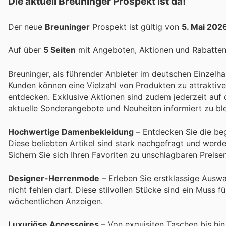
Die aktuell Breuninger Prospekt ist da!
Der neue
Breuninger
Prospekt ist gültig von
5. Mai 202
Auf über
5 Seiten
mit Angeboten, Aktionen und Rabatten 
Breuninger, als führender Anbieter im deutschen Einzelhan
Kunden können eine Vielzahl von Produkten zu attraktiv
entdecken. Exklusive Aktionen sind zudem jederzeit auf 
aktuelle Sonderangebote und Neuheiten informiert zu ble
Hochwertige Damenbekleidung
– Entdecken Sie die beg
Diese beliebten Artikel sind stark nachgefragt und wer
Sichern Sie sich Ihren Favoriten zu unschlagbaren Preisen
Designer-Herrenmode
– Erleben Sie erstklassige Auswa
nicht fehlen darf. Diese stilvollen Stücke sind ein Muss
wöchentlichen Anzeigen.
Luxuriöse Accessoires
– Von exquisiten Taschen bis hin