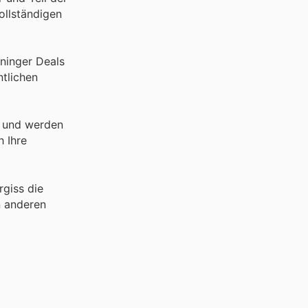
ollständigen
uninger Deals
ntlichen
t und werden
h Ihre
giss die
n anderen