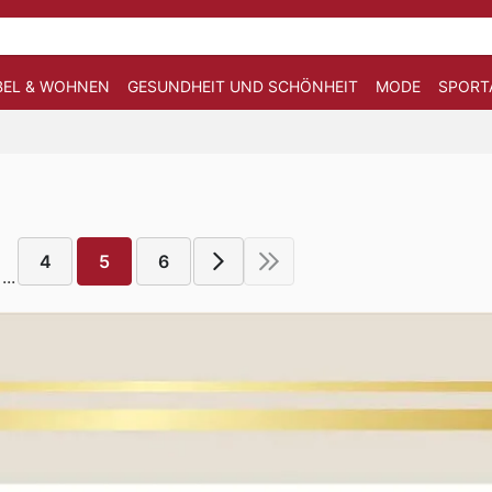
EL & WOHNEN
GESUNDHEIT UND SCHÖNHEIT
MODE
SPORT
4
5
6
...