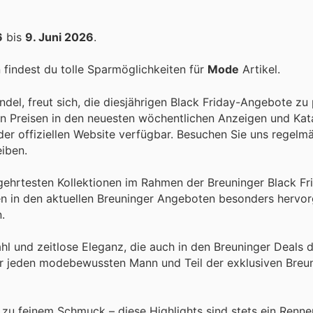
6
bis
9. Juni 2026
.
findest du tolle Sparmöglichkeiten für
Mode
Artikel.
del, freut sich, die diesjährigen Black Friday-Angebote zu 
en Preisen in den neuesten wöchentlichen Anzeigen und Ka
der offiziellen Website verfügbar. Besuchen Sie uns regelm
iben.
ehrtesten Kollektionen im Rahmen der Breuninger Black Fri
den in den aktuellen Breuninger Angeboten besonders hervo
.
hl und zeitlose Eleganz, die auch in den Breuninger Deals 
 für jeden modebewussten Mann und Teil der exklusiven Breu
 zu feinem Schmuck – diese Highlights sind stets ein Renner