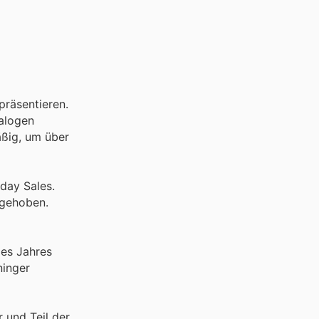
präsentieren.
talogen
äßig, um über
day Sales.
rgehoben.
des Jahres
ninger
 und Teil der