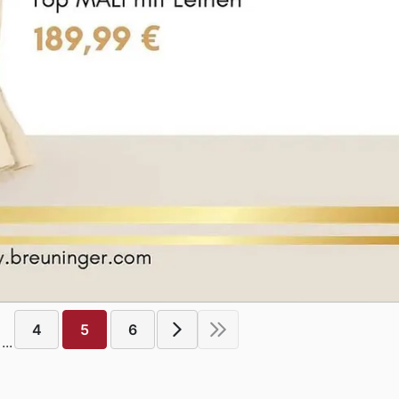
4
5
6
...