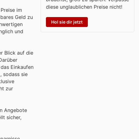
diese unglaublichen Preise nicht!
 Preise im
 bares Geld zu
Hol sie dir jetzt
chwertigen
nglich und
r Blick auf die
 Darüber
e das Einkaufen
, sodass sie
klusive
ht zur
hen Angebote
lt sicher,
parnisse.