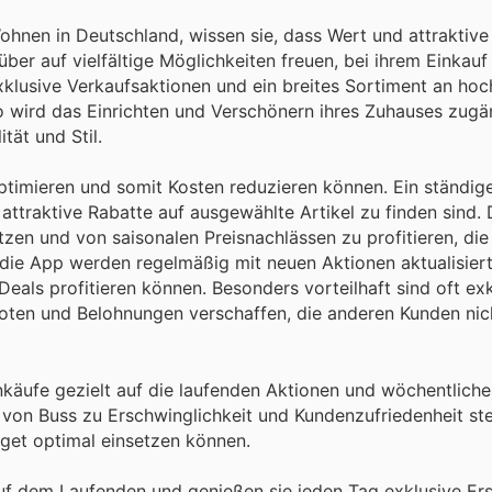
hnen in Deutschland, wissen sie, dass Wert und attraktive
er auf vielfältige Möglichkeiten freuen, bei ihrem Einkauf
klusive Verkaufsaktionen und ein breites Sortiment an ho
 wird das Einrichten und Verschönern ihres Zuhauses zugä
tät und Stil.
optimieren und somit Kosten reduzieren können. Ein ständige
 attraktive Rabatte auf ausgewählte Artikel zu finden sind.
tzen und von saisonalen Preisnachlässen zu profitieren, di
 die App werden regelmäßig mit neuen Aktionen aktualisiert
Deals profitieren können. Besonders vorteilhaft sind oft ex
boten und Belohnungen verschaffen, die anderen Kunden nic
inkäufe gezielt auf die laufenden Aktionen und wöchentlic
von Buss zu Erschwinglichkeit und Kundenzufriedenheit stel
udget optimal einsetzen können.
uf dem Laufenden und genießen sie jeden Tag exklusive Ers