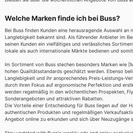
Welche Marken finde ich bei Buss?
Bei Buss finden Kunden eine herausragende Auswahl an n
Langlebigkeit bekannt sind. Als führender Anbieter im B
seinen Kunden ein vielfältiges und verlässliches Sortiment
lokale als auch internationale Märkte bedienen und som
Im Sortiment von Buss stechen besonders Marken wie [Mar
hohen Qualitätsstandards geschätzt werden. Ebenso belie
Langlebigkeit und ihr ansprechendes Preis-Leistungs-Verh
durch ihren Fokus auf ergonomische Perfektion und erst
werden regelmäßig in den wöchentlichen Prospekten, Flye
Sonderangeboten und attraktiven Rabatten.
Die Vorteile einer Entscheidung für Buss liegen auf der 
authentischen Produkten und regelmäßigen Verkaufsaktion
Angebot online zu erkunden und sich über Neuzugänge s
Stay updated with Buss's weekly ads and enjoy exclusive