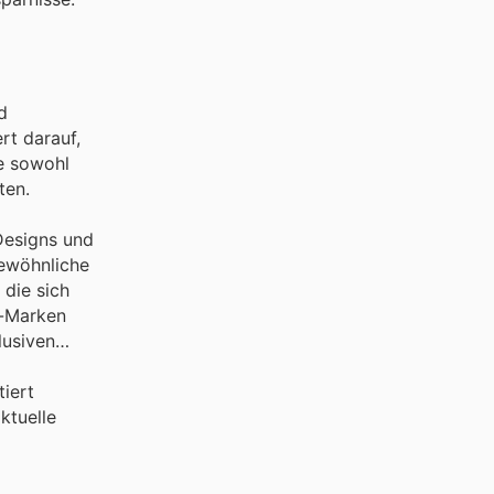
d
rt darauf,
ie sowohl
ten.
Designs und
gewöhnliche
 die sich
p-Marken
lusiven
tiert
ktuelle