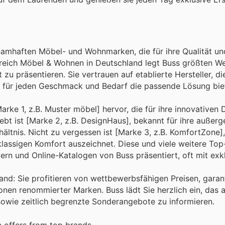
amhaften Möbel- und Wohnmarken, die für ihre Qualität un
ereich Möbel & Wohnen in Deutschland legt Buss größten We
 zu präsentieren. Sie vertrauen auf etablierte Hersteller, d
it für jeden Geschmack und Bedarf die passende Lösung bie
ke 1, z.B. Muster möbel] hervor, die für ihre innovativen 
bt ist [Marke 2, z.B. DesignHaus], bekannt für ihre außer
ältnis. Nicht zu vergessen ist [Marke 3, z.B. KomfortZone],
klassigen Komfort auszeichnet. Diese und viele weitere To
rn und Online-Katalogen von Buss präsentiert, oft mit exk
Hand: Sie profitieren von wettbewerbsfähigen Preisen, garan
en renommierter Marken. Buss lädt Sie herzlich ein, das a
owie zeitlich begrenzte Sonderangebote zu informieren.
 offers from top brands.