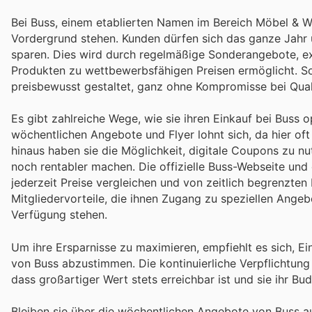
Bei Buss, einem etablierten Namen im Bereich Möbel & Wo
Vordergrund stehen. Kunden dürfen sich das ganze Jahr üb
sparen. Dies wird durch regelmäßige Sonderangebote, ex
Produkten zu wettbewerbsfähigen Preisen ermöglicht. So
preisbewusst gestaltet, ganz ohne Kompromisse bei Quali
Es gibt zahlreiche Wege, wie sie ihren Einkauf bei Buss 
wöchentlichen Angebote und Flyer lohnt sich, da hier oft
hinaus haben sie die Möglichkeit, digitale Coupons zu nu
noch rentabler machen. Die offizielle Buss-Webseite und
jederzeit Preise vergleichen und von zeitlich begrenzten 
Mitgliedervorteile, die ihnen Zugang zu speziellen Ange
Verfügung stehen.
Um ihre Ersparnisse zu maximieren, empfiehlt es sich, E
von Buss abzustimmen. Die kontinuierliche Verpflichtung 
dass großartiger Wert stets erreichbar ist und sie ihr B
Bleiben sie über die wöchentlichen Angebote von Buss a