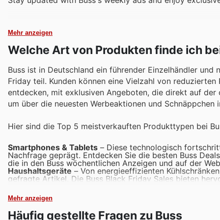
Mehr anzeigen
Welche Art von Produkten finde ich be
Buss ist in Deutschland ein führender Einzelhändler und
Friday teil. Kunden können eine Vielzahl von reduzierte
entdecken, mit exklusiven Angeboten, die direkt auf der o
um über die neuesten Werbeaktionen und Schnäppchen in
Hier sind die Top 5 meistverkauften Produkttypen bei Bus
Smartphones & Tablets
– Diese technologisch fortschri
Nachfrage geprägt. Entdecken Sie die besten Buss Deals 
die in den Buss wöchentlichen Anzeigen und auf der We
Haushaltsgeräte
– Von energieeffizienten Kühlschränken
gefragte Artikel. Die Buss Black Friday Sales bieten he
unschlagbaren Preis auszustatten.
Fernseher & Unterhaltungselektronik
– Tauchen Sie ein
Mehr anzeigen
und Audiogeräten. Buss bietet in seinen Angeboten beeind
zu reduzierten Preisen genießen können.
Häufig gestellte Fragen zu Buss
Mode & Bekleidung
– Aktualisieren Sie Ihren Kleiderschr