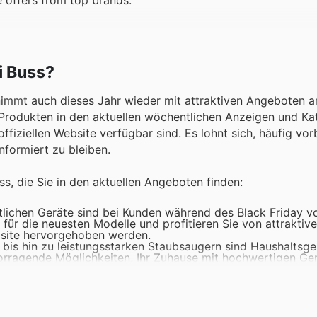
i Buss?
 nimmt auch dieses Jahr wieder mit attraktiven Angeboten 
n Produkten in den aktuellen wöchentlichen Anzeigen und Ka
ffiziellen Website verfügbar sind. Es lohnt sich, häufig vo
formiert zu bleiben.
s, die Sie in den aktuellen Angeboten finden:
ttlichen Geräte sind bei Kunden während des Black Friday 
für die neuesten Modelle und profitieren Sie von attraktiv
bsite hervorgehoben werden.
 bis hin zu leistungsstarken Staubsaugern sind Haushaltsge
rvorragende Möglichkeiten, Ihr Zuhause mit hochwertigen Ge
 in Unterhaltungserlebnisse der Extraklasse mit den neuest
ruckende Deals, die sicherstellen, dass Sie die besten Bil
ank mit den aktuellen Trends und zeitlosen Klassikern. Die vi