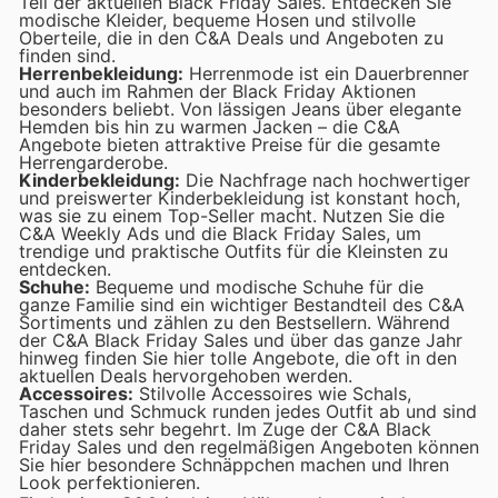
Teil der aktuellen Black Friday Sales. Entdecken Sie
modische Kleider, bequeme Hosen und stilvolle
Oberteile, die in den C&A Deals und Angeboten zu
finden sind.
Herrenbekleidung:
Herrenmode ist ein Dauerbrenner
und auch im Rahmen der Black Friday Aktionen
besonders beliebt. Von lässigen Jeans über elegante
Hemden bis hin zu warmen Jacken – die C&A
Angebote bieten attraktive Preise für die gesamte
Herrengarderobe.
Kinderbekleidung:
Die Nachfrage nach hochwertiger
und preiswerter Kinderbekleidung ist konstant hoch,
was sie zu einem Top-Seller macht. Nutzen Sie die
C&A Weekly Ads und die Black Friday Sales, um
trendige und praktische Outfits für die Kleinsten zu
entdecken.
Schuhe:
Bequeme und modische Schuhe für die
ganze Familie sind ein wichtiger Bestandteil des C&A
Sortiments und zählen zu den Bestsellern. Während
der C&A Black Friday Sales und über das ganze Jahr
hinweg finden Sie hier tolle Angebote, die oft in den
aktuellen Deals hervorgehoben werden.
Accessoires:
Stilvolle Accessoires wie Schals,
Taschen und Schmuck runden jedes Outfit ab und sind
daher stets sehr begehrt. Im Zuge der C&A Black
Friday Sales und den regelmäßigen Angeboten können
Sie hier besondere Schnäppchen machen und Ihren
Look perfektionieren.