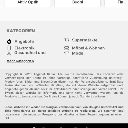
Aktiv Optik
Budni
Flaco
KATEGORIEN
Supermärkte
Angebote
Elektronik
Möbel & Wohnen
Gesundheit und
Mode
Schönheit
Sportartikel und
Baumarkt
Mehr Kategorien
Sportbekleidung
Baby und Kind
Haustiere
Einkaufzentren
Andere
Copyright © 2026 Angebot Radar. Alle Rechte vorbehalten. Das Kopieren oder
Vervielfältigen der Texte ist ohne vorherige schriftliche Zustimmung untersagt.
Produktfotos, Bilder und Broschüren dienen nur der Veranschaulichung. Ermäßigte
Preise stammen von offiziellen Händlern, die auf dieser Website aufgeführt sind.
Angebote gelten ab und bis zum Ablaufdatum oder solange der Vorrat reicht. Der
Zweck dieser Website ist informativ und kann nicht verwendet werden, um die
Produkte zu beanspruchen. Die Preise können je nach Standort variieren.
Diese Website ist weder mit Douglas verbunden noch von Douglas unterstützt und
zielt nicht darauf ab, deren offizielle Website zu replizieren.
Wir sammeln und
organisieren die neuesten Prospekte der Händler in Ihrer Region bequem an einem
Ort.