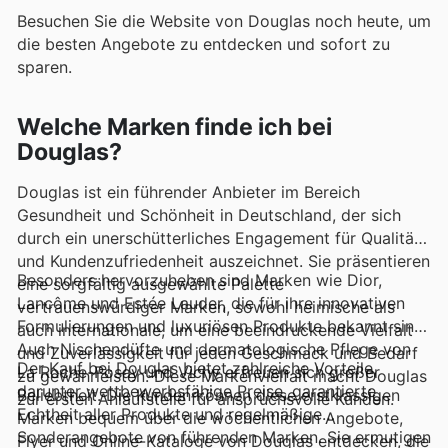
Besuchen Sie die Website von Douglas noch heute, um
die besten Angebote zu entdecken und sofort zu
sparen.
Welche Marken finde ich bei
Douglas?
Douglas ist ein führender Anbieter im Bereich
Gesundheit und Schönheit in Deutschland, der sich
durch ein unerschütterliches Engagement für Qualität
und Kundenzufriedenheit auszeichnet. Sie präsentieren
Besonders hervorzuheben sind Marken wie Dior,
eine sorgfältig ausgewählte Palette
Lancôme und Estée Lauder, die für ihre innovativen
vertrauenswürdiger Marken, sowohl heimische als
Formulierungen und luxuriösen Produkte bekannt sind.
auch internationale, um eine beeindruckende Vielfalt
Auch Nischendüfte und dermatologische Pflege von
und Zuverlässigkeit für jeden Geschmack und Bedarf
Der Kauf bei Douglas bietet zahlreiche Vorteile,
La Roche-Posay und Vichy erfreuen sich großer
zu gewährleisten. Diese Markenvielfalt macht Douglas
darunter wettbewerbsfähige Preise, garantierte
Beliebtheit. Die Kunden können diese erstklassigen
zur ersten Anlaufstelle für anspruchsvolle Kunden.
Echtheit aller Produkte und regelmäßige
Marken bequem über die wöchentlichen Angebote,
Sonderangebote von führenden Marken. Sie ermutigen
Flyer und Online-Kataloge von Douglas entdecken, die