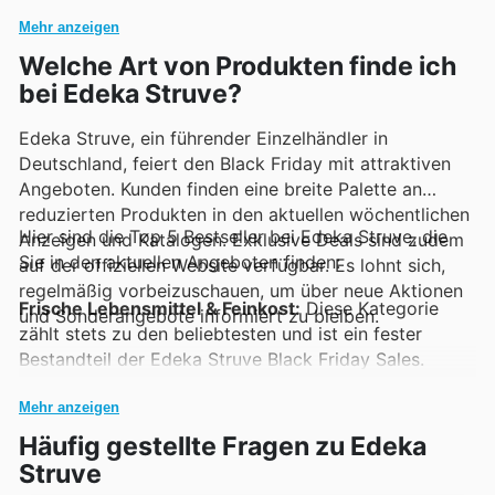
erkunden und sich über Neuzugänge sowie zeitlich
regelmäßig attraktive Deals und Sonderaktionen
Mehr anzeigen
begrenzte Rabatte auf dem Laufenden zu halten.
präsentiert werden.
Welche Art von Produkten finde ich
bei Edeka Struve?
Edeka Struve, ein führender Einzelhändler in
Deutschland, feiert den Black Friday mit attraktiven
Angeboten. Kunden finden eine breite Palette an
reduzierten Produkten in den aktuellen wöchentlichen
Hier sind die Top 5 Bestseller bei Edeka Struve, die
Anzeigen und Katalogen. Exklusive Deals sind zudem
Sie in den aktuellen Angeboten finden:
auf der offiziellen Website verfügbar. Es lohnt sich,
regelmäßig vorbeizuschauen, um über neue Aktionen
Frische Lebensmittel & Feinkost:
Diese Kategorie
und Sonderangebote informiert zu bleiben.
zählt stets zu den beliebtesten und ist ein fester
Bestandteil der Edeka Struve Black Friday Sales.
Kunden schätzen die hohe Qualität und die vielfältigen
Angebote, die ihre Weihnachtseinkäufe erleichtern.
Mehr anzeigen
Entdecken Sie die besten Deals in den Edeka Struve
Häufig gestellte Fragen zu Edeka
offers.
Struve