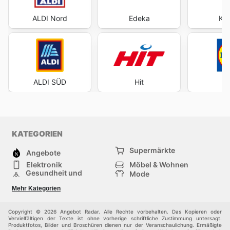
ALDI Nord
Edeka
Kau
ALDI SÜD
Hit
KATEGORIEN
Supermärkte
Angebote
Elektronik
Möbel & Wohnen
Gesundheit und
Mode
Schönheit
Sportartikel und
Baumarkt
Mehr Kategorien
Sportbekleidung
Baby und Kind
Haustiere
Einkaufzentren
Andere
Copyright © 2026 Angebot Radar. Alle Rechte vorbehalten. Das Kopieren oder
Vervielfältigen der Texte ist ohne vorherige schriftliche Zustimmung untersagt.
Produktfotos, Bilder und Broschüren dienen nur der Veranschaulichung. Ermäßigte