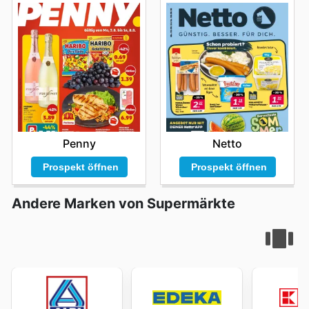
günstig einzukaufen. Die kontinuierliche Information
über
Edeka Struve sales this week
ermöglicht es Ihnen,
Ihren Haushalt mit hochwertigen Produkten zu
versorgen, ohne Ihr Budget zu überstrapazieren. Um
immer die Nase vorn zu haben und die besten
Angebote zu ergattern, ist es ratsam, die Webseite von
Edeka Struve häufig zu besuchen.
Besuchen Sie Edeka
Struve's website today to explore the best deals and
start saving now.
Penny
Netto
Prospekt öffnen
Prospekt öffnen
Andere Marken von Supermärkte