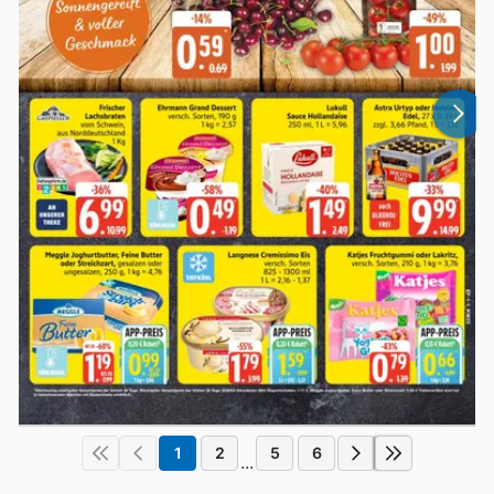
1
2
5
6
...