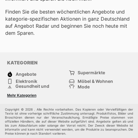
Finden Sie die besten wöchentlichen Angebote und
kategorie-spezifischen Aktionen in ganz Deutschland
auf Angebot Radar und beginnen Sie noch heute mit
dem Sparen.
KATEGORIEN
Supermärkte
Angebote
Elektronik
Möbel & Wohnen
Gesundheit und
Mode
Schönheit
Sportartikel und
Baumarkt
Mehr Kategorien
Sportbekleidung
Baby und Kind
Haustiere
Einkaufzentren
Andere
Copyright © 2026 . Alle Rechte vorbehalten. Das Kopieren oder Vervielfältigen der
Texte ist ohne vorherige schriftliche Zustimmung untersagt. Produktfotos, Bilder und
Broschüren dienen nur der Veranschaulichung. Ermäßigte Preise stammen von
offiziellen Händlern, die auf dieser Website aufgeführt sind. Angebote gelten ab und
bis zum Ablaufdatum oder solange der Vorrat reicht. Der Zweck dieser Website ist
informativ und kann nicht verwendet werden, um die Produkte zu beanspruchen. Die
Preise können je nach Standort variieren.