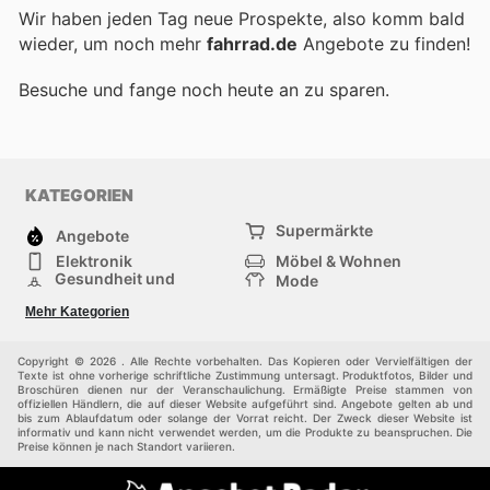
Wir haben jeden Tag neue Prospekte, also komm bald
wieder, um noch mehr
fahrrad.de
Angebote zu finden!
Besuche
und fange noch heute an zu sparen.
KATEGORIEN
Supermärkte
Angebote
Elektronik
Möbel & Wohnen
Gesundheit und
Mode
Schönheit
Sportartikel und
Baumarkt
Mehr Kategorien
Sportbekleidung
Baby und Kind
Haustiere
Einkaufzentren
Andere
Copyright © 2026 . Alle Rechte vorbehalten. Das Kopieren oder Vervielfältigen der
Texte ist ohne vorherige schriftliche Zustimmung untersagt. Produktfotos, Bilder und
Broschüren dienen nur der Veranschaulichung. Ermäßigte Preise stammen von
offiziellen Händlern, die auf dieser Website aufgeführt sind. Angebote gelten ab und
bis zum Ablaufdatum oder solange der Vorrat reicht. Der Zweck dieser Website ist
informativ und kann nicht verwendet werden, um die Produkte zu beanspruchen. Die
Preise können je nach Standort variieren.