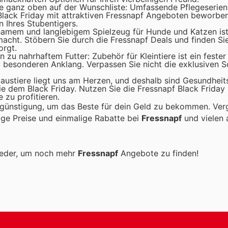
ie ganz oben auf der Wunschliste: Umfassende Pflegeserien
ack Friday mit attraktiven Fressnapf Angeboten beworben.
 Ihres Stubentigers.
samem und langlebigem Spielzeug für Hunde und Katzen is
macht. Stöbern Sie durch die Fressnapf Deals und finden Si
orgt.
 zu nahrhaftem Futter: Zubehör für Kleintiere ist ein fester
 besonderen Anklang. Verpassen Sie nicht die exklusiven 
ustiere liegt uns am Herzen, und deshalb sind Gesundheits
e dem Black Friday. Nutzen Sie die Fressnapf Black Friday
 zu profitieren.
rgünstigung, um das Beste für dein Geld zu bekommen. Verg
tige Preise und einmalige Rabatte bei
Fressnapf
und vielen 
ieder, um noch mehr
Fressnapf
Angebote zu finden!