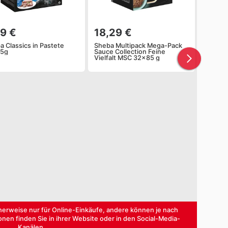
99 €
18,29 €
a Classics in Pastete
Sheba Multipack Mega-Pack
85g
Sauce Collection Feine
Vielfalt MSC 32x85 g
herweise nur für Online-Einkäufe, andere können je nach
onen finden Sie in ihrer Website oder in den Social-Media-
Kanälen.