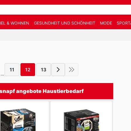
EL & WOHNEN
GESUNDHEIT UND SCHÖNHEIT
MODE
SPORT
11
12
13
...
snapf angebote Haustierbedarf