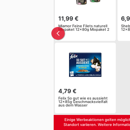
11,99 €
6,
Miamor Feine Filets naturell
Sheb
Mixpaket 12x80g Mixpaket 2
12x
4,79 €
Felix So gut wie es aussieht
12x85g Geschmacksvielfalt
aus dem Wasser
Einige Werbeaktionen gelten möglic
Standort variieren. Weitere Informati