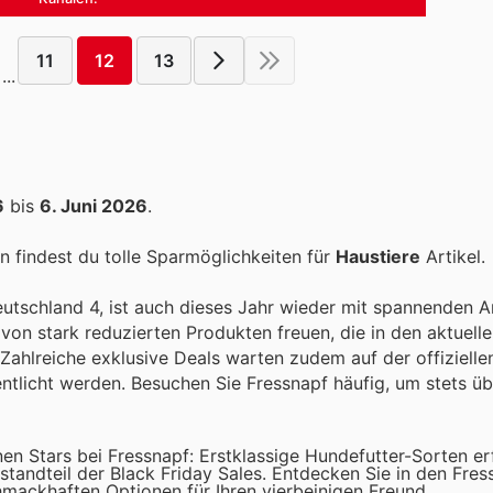
11
12
13
...
6
bis
6. Juni 2026
.
 findest du tolle Sparmöglichkeiten für
Haustiere
Artikel.
Deutschland 4, ist auch dieses Jahr wieder mit spannenden
 von stark reduzierten Produkten freuen, die in den aktuell
hlreiche exklusive Deals warten zudem auf der offizielle
licht werden. Besuchen Sie Fressnapf häufig, um stets üb
en Stars bei Fressnapf: Erstklassige Hundefutter-Sorten er
estandteil der Black Friday Sales. Entdecken Sie in den Fre
ackhaften Optionen für Ihren vierbeinigen Freund.