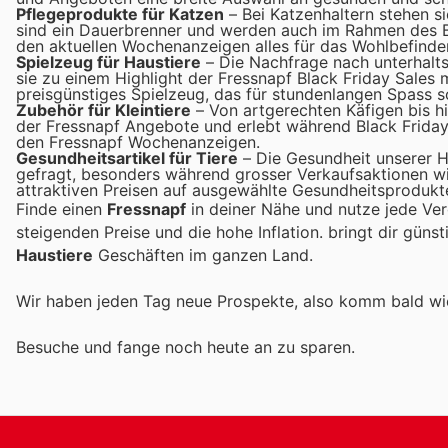
Pflegeprodukte für Katzen
– Bei Katzenhaltern stehen s
sind ein Dauerbrenner und werden auch im Rahmen des Bl
den aktuellen Wochenanzeigen alles für das Wohlbefinden
Spielzeug für Haustiere
– Die Nachfrage nach unterhalt
sie zu einem Highlight der Fressnapf Black Friday Sales 
preisgünstiges Spielzeug, das für stundenlangen Spass s
Zubehör für Kleintiere
– Von artgerechten Käfigen bis hin
der Fressnapf Angebote und erlebt während Black Friday
den Fressnapf Wochenanzeigen.
Gesundheitsartikel für Tiere
– Die Gesundheit unserer Ha
gefragt, besonders während grosser Verkaufsaktionen wi
attraktiven Preisen auf ausgewählte Gesundheitsprodukte
Finde einen
Fressnapf
in deiner Nähe und nutze jede Ve
steigenden Preise und die hohe Inflation.
bringt dir güns
Haustiere
Geschäften im ganzen Land.
Wir haben jeden Tag neue Prospekte, also komm bald w
Besuche
und fange noch heute an zu sparen.