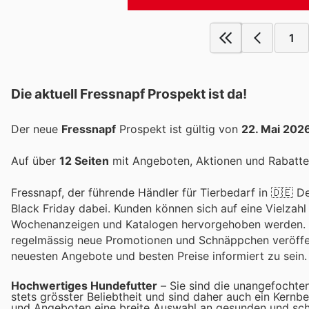
1
Die aktuell Fressnapf Prospekt ist da!
Der neue
Fressnapf
Prospekt ist gültig von
22. Mai 202
Auf über
12 Seiten
mit Angeboten, Aktionen und Rabatten
Fressnapf, der führende Händler für Tierbedarf in 🇩🇪 
Black Friday dabei. Kunden können sich auf eine Vielzahl
Wochenanzeigen und Katalogen hervorgehoben werden. Za
regelmässig neue Promotionen und Schnäppchen veröffent
neuesten Angebote und besten Preise informiert zu sein.
Hochwertiges Hundefutter
– Sie sind die unangefochten
stets grösster Beliebtheit und sind daher auch ein Kernb
und Angeboten eine breite Auswahl an gesunden und schm