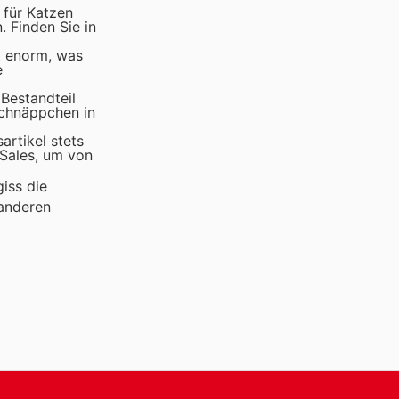
 für Katzen
 Finden Sie in
t enorm, was
e
 Bestandteil
Schnäppchen in
artikel stets
 Sales, um von
iss die
anderen