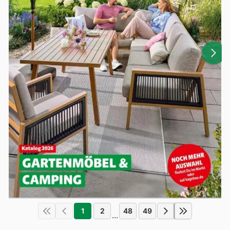
1
2
48
49
...