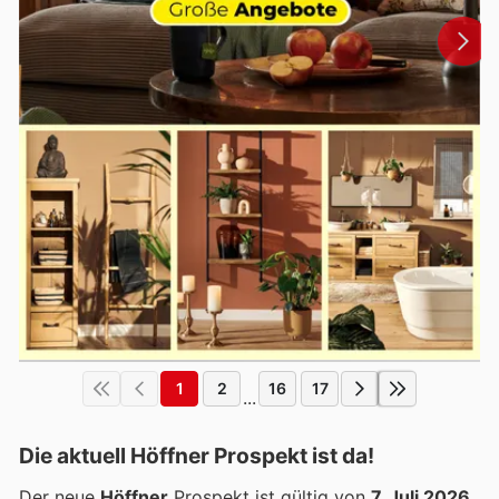
1
2
16
17
...
Die aktuell Höffner Prospekt ist da!
Der neue
Höffner
Prospekt ist gültig von
7. Juli 2026