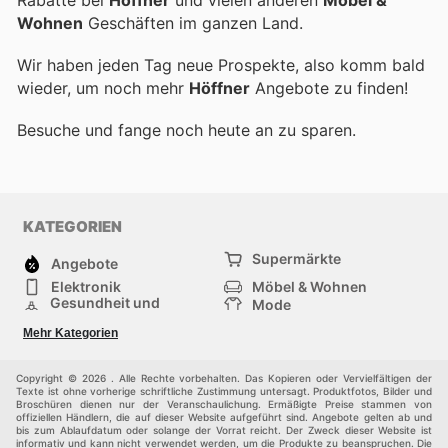
Wohnen
Geschäften im ganzen Land.
Wir haben jeden Tag neue Prospekte, also komm bald
wieder, um noch mehr
Höffner
Angebote zu finden!
Besuche
und fange noch heute an zu sparen.
KATEGORIEN
Supermärkte
Angebote
Elektronik
Möbel & Wohnen
Gesundheit und
Mode
Schönheit
Sportartikel und
Baumarkt
Mehr Kategorien
Sportbekleidung
Baby und Kind
Haustiere
Einkaufzentren
Andere
Copyright © 2026 . Alle Rechte vorbehalten. Das Kopieren oder Vervielfältigen der
Texte ist ohne vorherige schriftliche Zustimmung untersagt. Produktfotos, Bilder und
Broschüren dienen nur der Veranschaulichung. Ermäßigte Preise stammen von
offiziellen Händlern, die auf dieser Website aufgeführt sind. Angebote gelten ab und
bis zum Ablaufdatum oder solange der Vorrat reicht. Der Zweck dieser Website ist
informativ und kann nicht verwendet werden, um die Produkte zu beanspruchen. Die