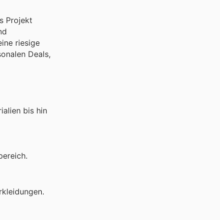
s Projekt
nd
ine riesige
sonalen Deals,
alien bis hin
bereich.
rkleidungen.