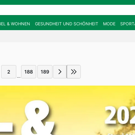
EL & WOHNEN
GESUNDHEIT UND SCHÖNHEIT
MODE
SPORT
2
188
189
...