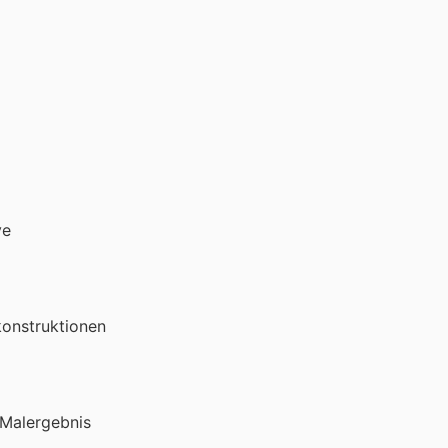
ve
konstruktionen
s Malergebnis