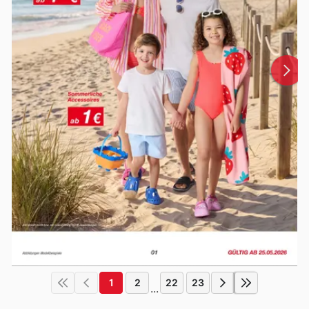
1
2
22
23
...