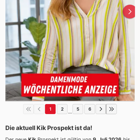
1
2
5
6
...
Die aktuell Kik Prospekt ist da!
Der neue
Kik
Prospekt ist gültig von
9. Juli 2026
bis