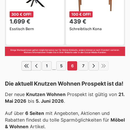
300 € OFF!
100 € OFF!
1.699 €
439 €
Esstisch Bern
Schreibtisch Kona
Einige Werbeaktionen gelten möglicherweise nur für Online-Einkäufe, andere können je nach Standort variieren.
Weitere Informationen finden Sie in ihrer Website oder in den Social-Media-Kanälen.
1
5
6
7
...
Die aktuell Knutzen Wohnen Prospekt ist da!
Der neue
Knutzen Wohnen
Prospekt ist gültig von
21.
Mai 2026
bis
5. Juni 2026
.
Auf über
6 Seiten
mit Angeboten, Aktionen und
Rabatten findest du tolle Sparmöglichkeiten für
Möbel
& Wohnen
Artikel.