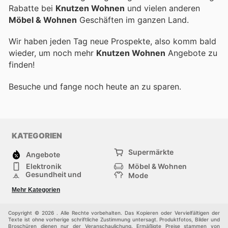
Rabatte bei
Knutzen Wohnen
und vielen anderen
Möbel & Wohnen
Geschäften im ganzen Land.
Wir haben jeden Tag neue Prospekte, also komm bald
wieder, um noch mehr
Knutzen Wohnen
Angebote zu
finden!
Besuche
und fange noch heute an zu sparen.
KATEGORIEN
Supermärkte
Angebote
Elektronik
Möbel & Wohnen
Gesundheit und
Mode
Schönheit
Sportartikel und
Baumarkt
Mehr Kategorien
Sportbekleidung
Baby und Kind
Haustiere
Einkaufzentren
Andere
Copyright © 2026 . Alle Rechte vorbehalten. Das Kopieren oder Vervielfältigen der
Texte ist ohne vorherige schriftliche Zustimmung untersagt. Produktfotos, Bilder und
Broschüren dienen nur der Veranschaulichung. Ermäßigte Preise stammen von