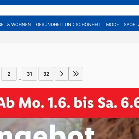
EL & WOHNEN
GESUNDHEIT UND SCHÖNHEIT
MODE
SPORT
2
31
32
...