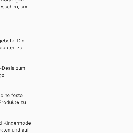
 besuchen, um
gebote. Die
geboten zu
l-Deals zum
ge
eine feste
Produkte zu
nd Kindermode
ekten und auf