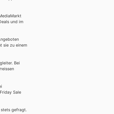
 MediaMarkt
Deals und im
 Angeboten
t sie zu einem
eiter. Bei
Preissen
ei
Friday Sale
stets gefragt.