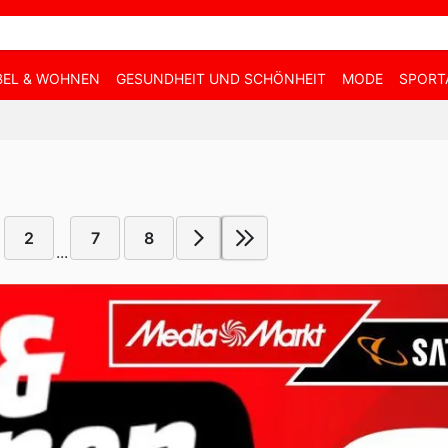
EL & WOHNEN
GESUNDHEIT UND SCHÖNHEIT
MODE
SPORT
2
7
8
...