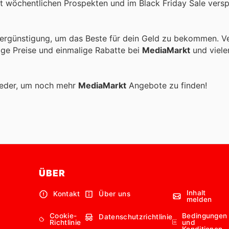
t wöchentlichen Prospekten und im Black Friday Sale versp
ergünstigung, um das Beste für dein Geld zu bekommen. Ve
tige Preise und einmalige Rabatte bei
MediaMarkt
und viele
ieder, um noch mehr
MediaMarkt
Angebote zu finden!
ÜBER
Inhalt
Kontakt
Über uns
melden
Cookie-
Bedingungen
Datenschutzrichtlinie
Richtlinie
und
Konditionen