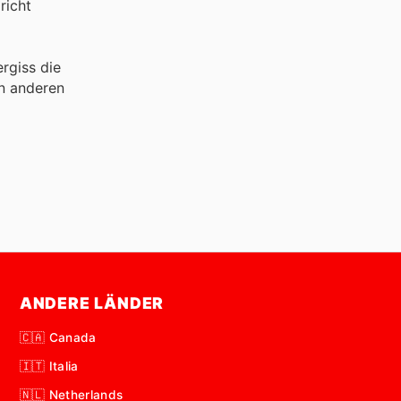
richt
rgiss die
n anderen
ANDERE LÄNDER
🇨🇦 Canada
🇮🇹 Italia
🇳🇱 Netherlands