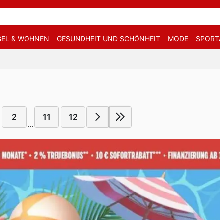
EL & WOHNEN
GESUNDHEIT UND SCHÖNHEIT
MODE
SPORT
2
11
12
...