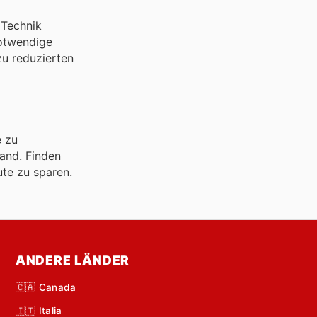
 Technik
notwendige
zu reduzierten
e zu
land. Finden
te zu sparen.
ANDERE LÄNDER
🇨🇦 Canada
🇮🇹 Italia