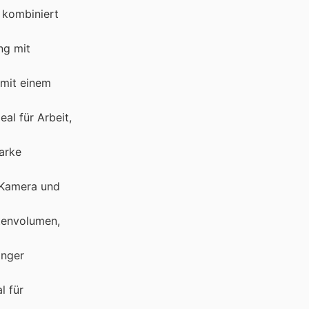
 kombiniert
ng mit
 mit einem
eal für Arbeit,
tarke
r Kamera und
atenvolumen,
anger
l für