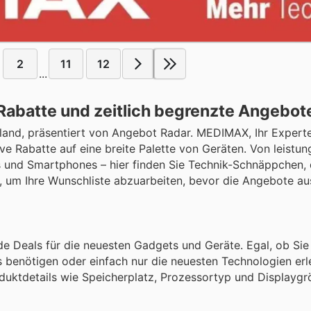
2
11
12
...
batte und zeitlich begrenzte Angebot
and, präsentiert von Angebot Radar. MEDIMAX, Ihr Experte
ive Rabatte auf eine breite Palette von Geräten. Von leistu
s und Smartphones – hier finden Sie Technik-Schnäppchen, d
t, um Ihre Wunschliste abzuarbeiten, bevor die Angebote au
 Deals für die neuesten Gadgets und Geräte. Egal, ob Sie
gs benötigen oder einfach nur die neuesten Technologien er
oduktdetails wie Speicherplatz, Prozessortyp und Displaygr