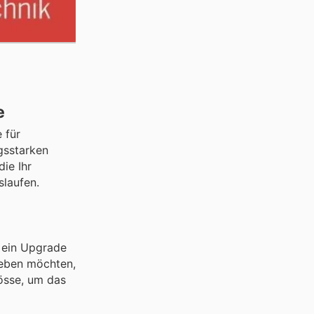
e
 für
ngsstarken
ie Ihr
slaufen.
 ein Upgrade
leben möchten,
össe, um das