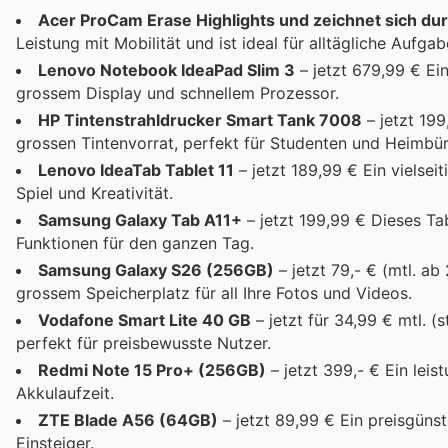
Acer ProCam Erase Highlights und zeichnet sich dur
Leistung mit Mobilität und ist ideal für alltägliche Aufga
Lenovo Notebook IdeaPad Slim 3
– jetzt 679,99 € Ein
grossem Display und schnellem Prozessor.
HP Tintenstrahldrucker Smart Tank 7008
– jetzt 199
grossen Tintenvorrat, perfekt für Studenten und Heimbür
Lenovo IdeaTab Tablet 11
– jetzt 189,99 € Ein vielseit
Spiel und Kreativität.
Samsung Galaxy Tab A11+
– jetzt 199,99 € Dieses Ta
Funktionen für den ganzen Tag.
Samsung Galaxy S26 (256GB)
– jetzt 79,- € (mtl. a
grossem Speicherplatz für all Ihre Fotos und Videos.
Vodafone Smart Lite 40 GB
– jetzt für 34,99 € mtl. (
perfekt für preisbewusste Nutzer.
Redmi Note 15 Pro+ (256GB)
– jetzt 399,- € Ein le
Akkulaufzeit.
ZTE Blade A56 (64GB)
– jetzt 89,99 € Ein preisgüns
Einsteiger.