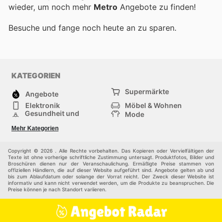
wieder, um noch mehr
Metro
Angebote zu finden!
Besuche
und fange noch heute an zu sparen.
KATEGORIEN
Supermärkte
Angebote
Elektronik
Möbel & Wohnen
Gesundheit und
Mode
Schönheit
Sportartikel und
Baumarkt
Mehr Kategorien
Sportbekleidung
Baby und Kind
Haustiere
Einkaufzentren
Andere
Copyright © 2026 . Alle Rechte vorbehalten. Das Kopieren oder Vervielfältigen der
Texte ist ohne vorherige schriftliche Zustimmung untersagt. Produktfotos, Bilder und
Broschüren dienen nur der Veranschaulichung. Ermäßigte Preise stammen von
offiziellen Händlern, die auf dieser Website aufgeführt sind. Angebote gelten ab und
bis zum Ablaufdatum oder solange der Vorrat reicht. Der Zweck dieser Website ist
informativ und kann nicht verwendet werden, um die Produkte zu beanspruchen. Die
Preise können je nach Standort variieren.