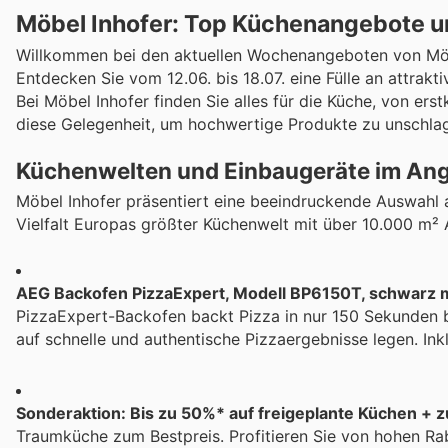
Möbel Inhofer: Top Küchenangebote u
Willkommen bei den aktuellen Wochenangeboten von Möb
Entdecken Sie vom 12.06. bis 18.07. eine Fülle an attra
Bei Möbel Inhofer finden Sie alles für die Küche, von ers
diese Gelegenheit, um hochwertige Produkte zu unschla
Küchenwelten und Einbaugeräte im An
Möbel Inhofer präsentiert eine beeindruckende Auswahl 
Vielfalt Europas größter Küchenwelt mit über 10.000 m²
AEG Backofen PizzaExpert, Modell BP6150T, schwarz ma
PizzaExpert-Backofen backt Pizza in nur 150 Sekunden be
auf schnelle und authentische Pizzaergebnisse legen. Ink
Sonderaktion: Bis zu 50%* auf freigeplante Küchen + z
Traumküche zum Bestpreis. Profitieren Sie von hohen Rab