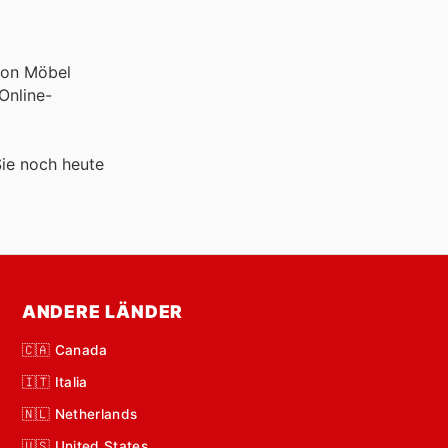
von Möbel
Online-
ie noch heute
ANDERE LÄNDER
🇨🇦 Canada
🇮🇹 Italia
🇳🇱 Netherlands
🇺🇸 United States