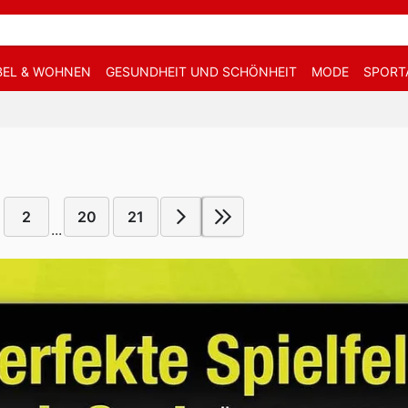
EL & WOHNEN
GESUNDHEIT UND SCHÖNHEIT
MODE
SPORT
2
20
21
...