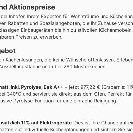
nd Aktionspreise
el Inhofer, Ihrem Experten für Wohnträume und Kücheninn
ktiven Rabatten und Spezialangeboten, die Ihr Zuhause versc
tklassigen Einbaugeräten bis hin zu stilvollen Küchenmöbeln
gbaren Preisen zu erwerben.
gebot
an Küchenlösungen, die keine Wünsche offenlassen. Erleben
 Ausstellungsfläche und über 260 Musterküchen.
tt, inkl. Pyrolyse, Eek A++
– jetzt 977,22 € (Ersparnis: 11
i 340°C und serviert sie direkt aus dem Ofen. Perfekt für a
lusive Pyrolyse-Funktion für eine einfache Reinigung.
usätzlich 11% auf Elektrogeräte
Dies ist Ihre Chance auf ei
atten auf individuelle Küchenplanungen und sichern Sie sic