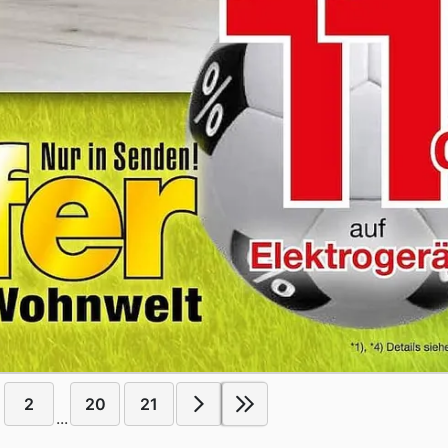
2
20
21
...