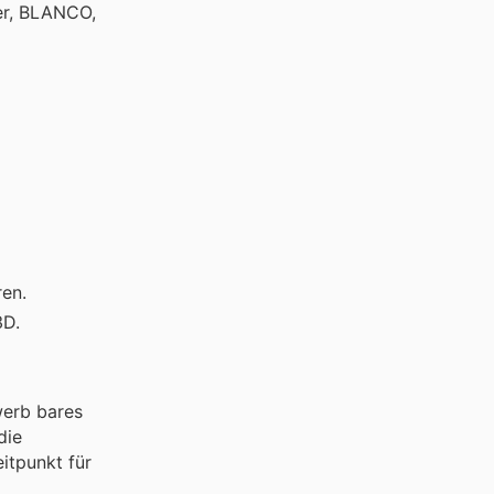
er, BLANCO,
ren.
3D.
werb bares
die
itpunkt für