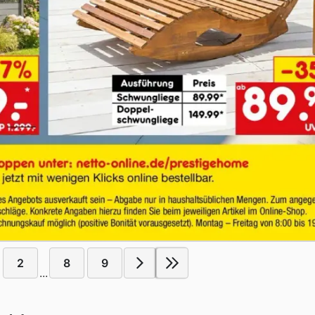
2
8
9
...