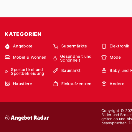
KATEGORIEN
Angebote
Supermärkte
Elektronik
Gesundheit und
Möbel & Wohnen
Mode
Schönheit
Sportartikel und
Baumarkt
Baby und 
Sportbekleidung
Haustiere
Einkaufzentren
Andere
Copyright © 2026
Bilder und Brosc
gelten ab und bi
beanspruchen. Di