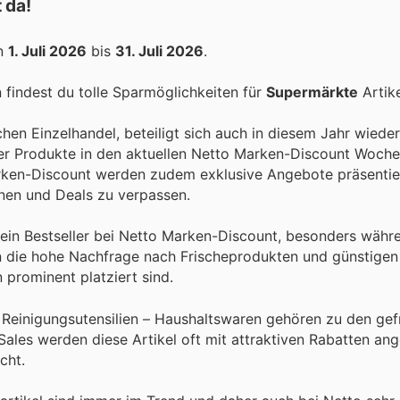
 da!
on
1. Juli 2026
bis
31. Juli 2026
.
findest du tolle Sparmöglichkeiten für
Supermärkte
Artike
hen Einzelhandel, beteiligt sich auch in diesem Jahr wiede
erter Produkte in den aktuellen Netto Marken-Discount Woc
arken-Discount werden zudem exklusive Angebote präsentier
nen und Deals zu verpassen.
 ein Bestseller bei Netto Marken-Discount, besonders währ
n die hohe Nachfrage nach Frischeprodukten und günstigen
prominent platziert sind.
 Reinigungsutensilien – Haushaltswaren gehören zu den gef
ales werden diese Artikel oft mit attraktiven Rabatten an
cht.