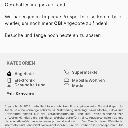
Geschäften im ganzen Land.
Wir haben jeden Tag neue Prospekte, also komm bald
wieder, um noch mehr
OBI
Angebote zu finden!
Besuche
und fange noch heute an zu sparen.
KATEGORIEN
Supermärkte
Angebote
Elektronik
Möbel & Wohnen
Gesundheit und
Mode
Schönheit
Sportartikel und
Baumarkt
Mehr Kategorien
Sportbekleidung
Baby und Kind
Haustiere
Einkaufzentren
Andere
Copyright © 2026 . Alle Rechte vorbehalten. Das Kopieren oder Vervielfältigen der
Texte ist ohne vorherige schriftliche Zustimmung untersagt. Produktfotos, Bilder und
Broschüren dienen nur der Veranschaulichung. Ermäßigte Preise stammen von
offiziellen Händlern, die auf dieser Website aufgeführt sind. Angebote gelten ab und
bis zum Ablaufdatum oder solange der Vorrat reicht. Der Zweck dieser Website ist
informativ und kann nicht verwendet werden, um die Produkte zu beanspruchen. Die