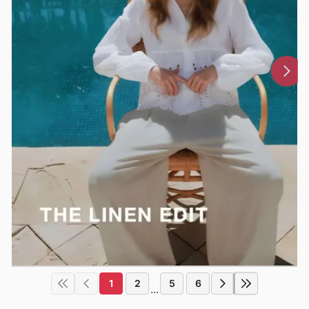
1
2
5
6
...