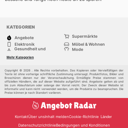
KATEGORIEN
Supermärkte
Angebote
Elektronik
Möbel & Wohnen
Gesundheit und
Mode
Schönheit
Sportartikel und
Baumarkt
Mehr Kategorien
Sportbekleidung
Baby und Kind
Haustiere
Einkaufzentren
Andere
Copyright © 2026 . Alle Rechte vorbehalten. Das Kopieren oder Vervielfältigen der
Texte ist ohne vorherige schriftliche Zustimmung untersagt. Produktfotos, Bilder und
Broschüren dienen nur der Veranschaulichung. Ermäßigte Preise stammen von
offiziellen Händlern, die auf dieser Website aufgeführt sind. Angebote gelten ab und
bis zum Ablaufdatum oder solange der Vorrat reicht. Der Zweck dieser Website ist
informativ und kann nicht verwendet werden, um die Produkte zu beanspruchen. Die
Preise können je nach Standort variieren.
Kontakt
Über uns
Inhalt melden
Cookie-Richtlinie
Länder
Datenschutzrichtlinie
Bedingungen und Konditionen