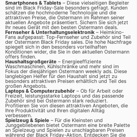
Smartphones & Tablets
– Diese vielseitigen Begleiter
sind im Black Friday-Sale besonders gefragt. Kunden
schätzen die hochmoderne Technologie und die
attraktiven Preise, die Ostermann im Rahmen seiner
aktuellen Angebote präsentiert. Sichern Sie sich jetzt
Ihr neues Gerät mit den besten Ostermann deals.
Fernseher & Unterhaltungselektronik
– Heimkino-
Fans aufgepasst: Top-Fernseher und Zubehör sind Teil
der Ostermann Black Friday sales. Die hohe Nachfrage
spiegelt sich in den besonders vorteilhaften
Konditionen wider, die Sie in den aktuellen Ostermann
offers finden.
Haushaltsgroßgeräte
– Energieeffiziente
Waschmaschinen, Kühlschränke und mehr sind im
Fokus der diesjährigen Ostermann weekly ads. Diese
langlebigen Helfer für den Haushalt sind jetzt zu
besonders attraktiven Preisen erhältlich und Teil des
großen Angebots.
Laptops & Computerzubehör
– Ob für Arbeit oder
Freizeit, leistungsstarke Laptops und das passende
Zubehör sind bei Ostermann stark reduziert.
Profitieren Sie von diesen attraktiven Angeboten, die
Ihre Produktivität und Ihren digitalen Alltag
verbessern.
Spielzeug & Spiele
– Für die Kleinsten und
Junggebliebenen bietet Ostermann eine breite Palette
an Spielzeug und Spielen zu unschlagbaren Preisen
während der Black Friday-Aktion. Entdecken Sie die