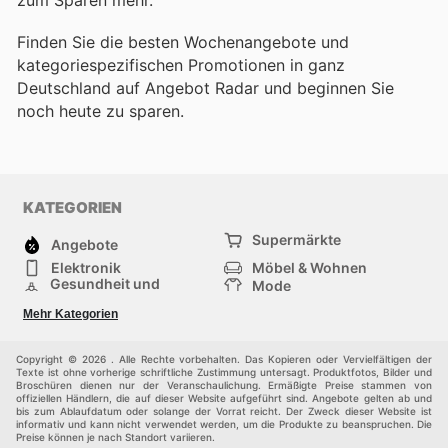
Finden Sie die besten Wochenangebote und
kategoriespezifischen Promotionen in ganz
Deutschland auf Angebot Radar und beginnen Sie
noch heute zu sparen.
KATEGORIEN
Supermärkte
Angebote
Elektronik
Möbel & Wohnen
Gesundheit und
Mode
Schönheit
Sportartikel und
Baumarkt
Mehr Kategorien
Sportbekleidung
Baby und Kind
Haustiere
Einkaufzentren
Andere
Copyright © 2026 . Alle Rechte vorbehalten. Das Kopieren oder Vervielfältigen der
Texte ist ohne vorherige schriftliche Zustimmung untersagt. Produktfotos, Bilder und
Broschüren dienen nur der Veranschaulichung. Ermäßigte Preise stammen von
offiziellen Händlern, die auf dieser Website aufgeführt sind. Angebote gelten ab und
bis zum Ablaufdatum oder solange der Vorrat reicht. Der Zweck dieser Website ist
informativ und kann nicht verwendet werden, um die Produkte zu beanspruchen. Die
Preise können je nach Standort variieren.