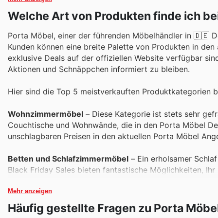
Welche Art von Produkten finde ich be
Porta Möbel, einer der führenden Möbelhändler in 🇩🇪 D
Kunden können eine breite Palette von Produkten in den
exklusive Deals auf der offiziellen Website verfügbar si
Aktionen und Schnäppchen informiert zu bleiben.
Hier sind die Top 5 meistverkauften Produktkategorien b
Wohnzimmermöbel
– Diese Kategorie ist stets sehr ge
Couchtische und Wohnwände, die in den Porta Möbel Deals
unschlagbaren Preisen in den aktuellen Porta Möbel Ang
Betten und Schlafzimmermöbel
– Ein erholsamer Schlaf 
Black Friday Sales bieten fantastische Möglichkeiten, Ih
Kleiderschränken und Nachtkommoden. Verpassen Sie nic
Mehr anzeigen
Esstische und Stühle
– Für gesellige Runden und gemein
Häufig gestellte Fragen zu Porta Möbe
unerlässlich. Während des Black Friday finden Sie bei P