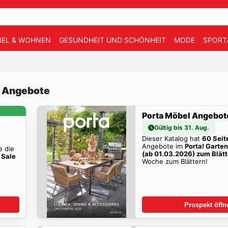
EL & WOHNEN
GESUNDHEIT UND SCHÖNHEIT
MODE
SPORT
e Angebote
Porta Möbel Angebot
Gültig bis 31. Aug.
Dieser Katalog hat
60 Seit
Angebote im
Porta! Garte
e die
(ab 01.03.2026) zum Blätt
 Sale
Woche zum Blättern!
Prospekt öffn