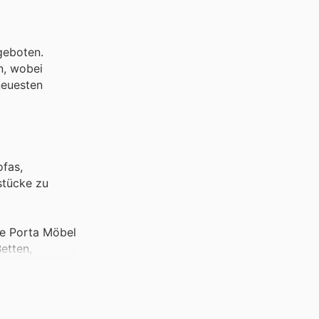
geboten.
n, wobei
neuesten
ofas,
stücke zu
Die Porta Möbel
etten,
zimmer.
 Stühle
 zu jedem