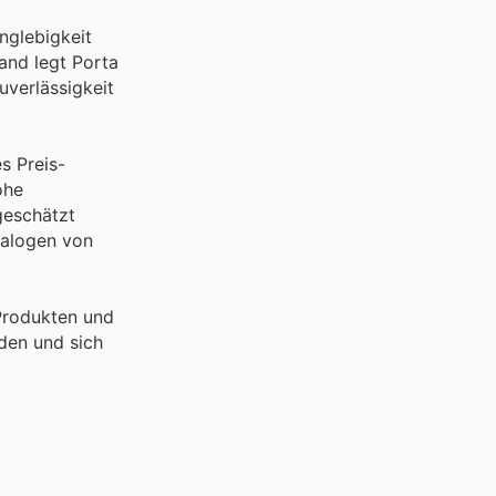
nglebigkeit
and legt Porta
uverlässigkeit
s Preis-
ohe
geschätzt
talogen von
Produkten und
nden und sich