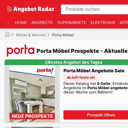
HOME
ANGEBOTE
SUPERMÄRKTE
ELEKTRONIK
MÖB
Möbel & Wohnen
Porta Möbel
Porta Möbel Prospekte - Aktuell
Bestes Angebot des Tages
Porta Möbel Angebote Sale
Läuft heute ab!
Dieser Katalog hat
6 Seite
. Entdeck
Angebote im
Porta Möbel angebote
dieser Woche zum Blättern!
Prospekt öffnen