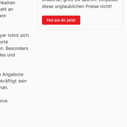
hkeiten
diese unglaublichen Preise nicht!
ahl an
ann
Hol sie dir jetzt
yer lohnt sich
bote
en. Besonders
les und
en Angebote
räftigt sein
nah.
sive