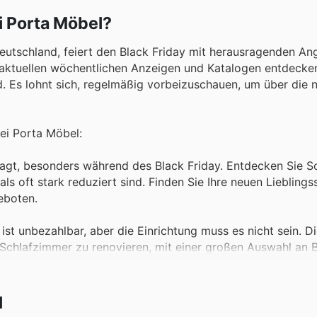
i Porta Möbel?
eutschland, feiert den Black Friday mit herausragenden An
 aktuellen wöchentlichen Anzeigen und Katalogen entdecke
nd. Es lohnt sich, regelmäßig vorbeizuschauen, um über die 
ei Porta Möbel:
fragt, besonders während des Black Friday. Entdecken Sie S
 oft stark reduziert sind. Finden Sie Ihre neuen Lieblings
eboten.
ist unbezahlbar, aber die Einrichtung muss es nicht sein. 
r Schlafzimmer zu renovieren, mit einer großen Auswahl an B
ht die besten Porta Möbel weekly ads für Ihr Traumschlaf
same Mahlzeiten sind hochwertige Esstische und passende
l
orta Möbel attraktive Angebote für Essgruppen, die perfekt