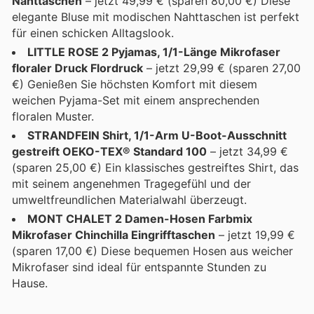
Nahttaschen
– jetzt 49,99 € (sparen 80,00 €) Diese
elegante Bluse mit modischen Nahttaschen ist perfekt
für einen schicken Alltagslook.
LITTLE ROSE 2 Pyjamas, 1/1-Länge Mikrofaser
floraler Druck Flordruck
– jetzt 29,99 € (sparen 27,00
€) Genießen Sie höchsten Komfort mit diesem
weichen Pyjama-Set mit einem ansprechenden
floralen Muster.
STRANDFEIN Shirt, 1/1-Arm U-Boot-Ausschnitt
gestreift OEKO-TEX® Standard 100
– jetzt 34,99 €
(sparen 25,00 €) Ein klassisches gestreiftes Shirt, das
mit seinem angenehmen Tragegefühl und der
umweltfreundlichen Materialwahl überzeugt.
MONT CHALET 2 Damen-Hosen Farbmix
Mikrofaser Chinchilla Eingrifftaschen
– jetzt 19,99 €
(sparen 17,00 €) Diese bequemen Hosen aus weicher
Mikrofaser sind ideal für entspannte Stunden zu
Hause.