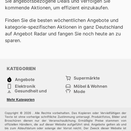
Sie angebotsbezogene Deals und verfolgen Sie
kommende Aktionen, um effizient einzukaufen.
Finden Sie die besten wöchentlichen Angebote und
kategorie-spezifischen Aktionen in ganz Deutschland
auf Angebot Radar und fangen Sie noch heute an zu
sparen.
KATEGORIEN
Supermärkte
Angebote
Elektronik
Möbel & Wohnen
Gesundheit und
Mode
Schönheit
Sportartikel und
Baumarkt
Mehr Kategorien
Sportbekleidung
Baby und Kind
Haustiere
Einkaufzentren
Andere
Copyright © 2026 . Alle Rechte vorbehalten. Das Kopieren oder Vervielfältigen der
Texte ist ohne vorherige schriftliche Zustimmung untersagt. Produktfotos, Bilder und
Broschüren dienen nur der Veranschaulichung. Ermäßigte Preise stammen von
offiziellen Händlern, die auf dieser Website aufgeführt sind. Angebote gelten ab und
bis zum Ablaufdatum oder solange der Vorrat reicht. Der Zweck dieser Website ist