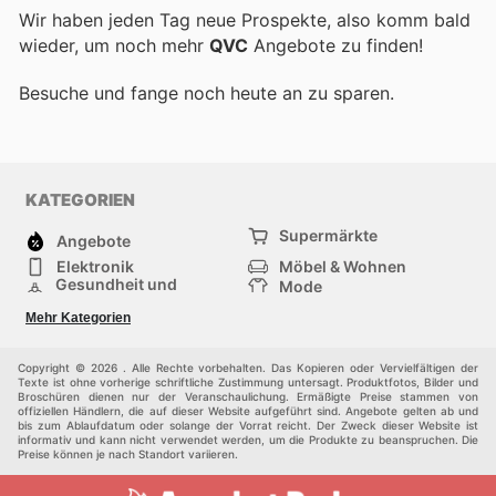
Wir haben jeden Tag neue Prospekte, also komm bald
wieder, um noch mehr
QVC
Angebote zu finden!
Besuche
und fange noch heute an zu sparen.
KATEGORIEN
Supermärkte
Angebote
Elektronik
Möbel & Wohnen
Gesundheit und
Mode
Schönheit
Sportartikel und
Baumarkt
Mehr Kategorien
Sportbekleidung
Baby und Kind
Haustiere
Einkaufzentren
Andere
Copyright © 2026 . Alle Rechte vorbehalten. Das Kopieren oder Vervielfältigen der
Texte ist ohne vorherige schriftliche Zustimmung untersagt. Produktfotos, Bilder und
Broschüren dienen nur der Veranschaulichung. Ermäßigte Preise stammen von
offiziellen Händlern, die auf dieser Website aufgeführt sind. Angebote gelten ab und
bis zum Ablaufdatum oder solange der Vorrat reicht. Der Zweck dieser Website ist
informativ und kann nicht verwendet werden, um die Produkte zu beanspruchen. Die
Preise können je nach Standort variieren.