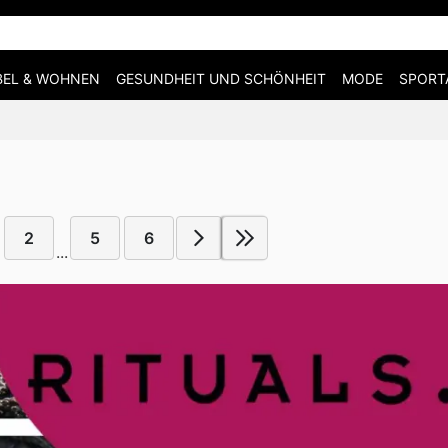
EL & WOHNEN
GESUNDHEIT UND SCHÖNHEIT
MODE
SPORT
2
5
6
...