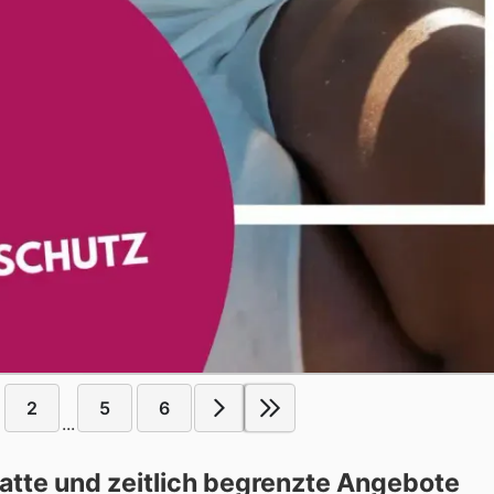
2
5
6
...
tte und zeitlich begrenzte Angebote