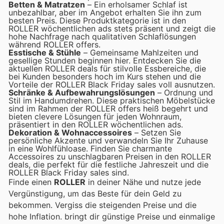
Betten & Matratzen
– Ein erholsamer Schlaf ist
unbezahlbar, aber im Angebot erhalten Sie ihn zum
besten Preis. Diese Produktkategorie ist in den
ROLLER wöchentlichen ads stets präsent und zeigt die
hohe Nachfrage nach qualitativen Schlaflösungen
während ROLLER offers.
Esstische & Stühle
– Gemeinsame Mahlzeiten und
gesellige Stunden beginnen hier. Entdecken Sie die
aktuellen ROLLER deals für stilvolle Essbereiche, die
bei Kunden besonders hoch im Kurs stehen und die
Vorteile der ROLLER Black Friday sales voll ausnutzen.
Schränke & Aufbewahrungslösungen
– Ordnung und
Stil im Handumdrehen. Diese praktischen Möbelstücke
sind im Rahmen der ROLLER offers heiß begehrt und
bieten clevere Lösungen für jeden Wohnraum,
präsentiert in den ROLLER wöchentlichen ads.
Dekoration & Wohnaccessoires
– Setzen Sie
persönliche Akzente und verwandeln Sie Ihr Zuhause
in eine Wohlfühloase. Finden Sie charmante
Accessoires zu unschlagbaren Preisen in den ROLLER
deals, die perfekt für die festliche Jahreszeit und die
ROLLER Black Friday sales sind.
Finde einen
ROLLER
in deiner Nähe und nutze jede
Vergünstigung, um das Beste für dein Geld zu
bekommen. Vergiss die steigenden Preise und die
hohe Inflation.
bringt dir günstige Preise und einmalige