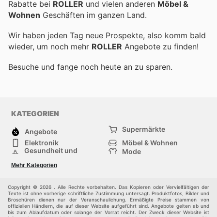
Rabatte bei
ROLLER
und vielen anderen
Möbel &
Wohnen
Geschäften im ganzen Land.
Wir haben jeden Tag neue Prospekte, also komm bald
wieder, um noch mehr
ROLLER
Angebote zu finden!
Besuche
und fange noch heute an zu sparen.
KATEGORIEN
Supermärkte
Angebote
Elektronik
Möbel & Wohnen
Gesundheit und
Mode
Schönheit
Sportartikel und
Baumarkt
Mehr Kategorien
Sportbekleidung
Baby und Kind
Haustiere
Einkaufzentren
Andere
Copyright © 2026 . Alle Rechte vorbehalten. Das Kopieren oder Vervielfältigen der
Texte ist ohne vorherige schriftliche Zustimmung untersagt. Produktfotos, Bilder und
Broschüren dienen nur der Veranschaulichung. Ermäßigte Preise stammen von
offiziellen Händlern, die auf dieser Website aufgeführt sind. Angebote gelten ab und
bis zum Ablaufdatum oder solange der Vorrat reicht. Der Zweck dieser Website ist