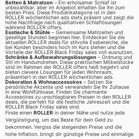
Betten & Matratzen
– Ein erholsamer Schlaf ist
unbezahlbar, aber im Angebot erhalten Sie ihn zum
besten Preis. Diese Produktkategorie ist in den
ROLLER wöchentlichen ads stets präsent und zeigt die
hohe Nachfrage nach qualitativen Schlaflösungen
während ROLLER offers.
Esstische & Stühle
– Gemeinsame Mahlzeiten und
gesellige Stunden beginnen hier. Entdecken Sie die
aktuellen ROLLER deals für stilvolle Essbereiche, die
bei Kunden besonders hoch im Kurs stehen und die
Vorteile der ROLLER Black Friday sales voll ausnutzen.
Schränke & Aufbewahrungslösungen
– Ordnung und
Stil im Handumdrehen. Diese praktischen Möbelstücke
sind im Rahmen der ROLLER offers heiß begehrt und
bieten clevere Lösungen für jeden Wohnraum,
präsentiert in den ROLLER wöchentlichen ads.
Dekoration & Wohnaccessoires
– Setzen Sie
persönliche Akzente und verwandeln Sie Ihr Zuhause
in eine Wohlfühloase. Finden Sie charmante
Accessoires zu unschlagbaren Preisen in den ROLLER
deals, die perfekt für die festliche Jahreszeit und die
ROLLER Black Friday sales sind.
Finde einen
ROLLER
in deiner Nähe und nutze jede
Vergünstigung, um das Beste für dein Geld zu
bekommen. Vergiss die steigenden Preise und die
hohe Inflation.
bringt dir günstige Preise und einmalige