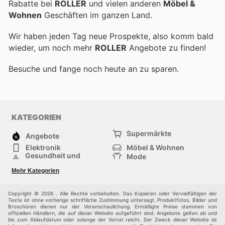
Rabatte bei
ROLLER
und vielen anderen
Möbel &
Wohnen
Geschäften im ganzen Land.
Wir haben jeden Tag neue Prospekte, also komm bald
wieder, um noch mehr
ROLLER
Angebote zu finden!
Besuche
und fange noch heute an zu sparen.
KATEGORIEN
Supermärkte
Angebote
Elektronik
Möbel & Wohnen
Gesundheit und
Mode
Schönheit
Sportartikel und
Baumarkt
Mehr Kategorien
Sportbekleidung
Baby und Kind
Haustiere
Einkaufzentren
Andere
Copyright © 2026 . Alle Rechte vorbehalten. Das Kopieren oder Vervielfältigen der
Texte ist ohne vorherige schriftliche Zustimmung untersagt. Produktfotos, Bilder und
Broschüren dienen nur der Veranschaulichung. Ermäßigte Preise stammen von
offiziellen Händlern, die auf dieser Website aufgeführt sind. Angebote gelten ab und
bis zum Ablaufdatum oder solange der Vorrat reicht. Der Zweck dieser Website ist