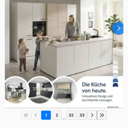
1
2
32
33
...