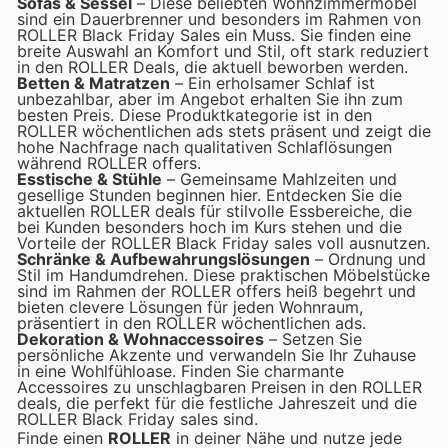
Sofas & Sessel
– Diese beliebten Wohnzimmermöbel
sind ein Dauerbrenner und besonders im Rahmen von
ROLLER Black Friday Sales ein Muss. Sie finden eine
breite Auswahl an Komfort und Stil, oft stark reduziert
in den ROLLER Deals, die aktuell beworben werden.
Betten & Matratzen
– Ein erholsamer Schlaf ist
unbezahlbar, aber im Angebot erhalten Sie ihn zum
besten Preis. Diese Produktkategorie ist in den
ROLLER wöchentlichen ads stets präsent und zeigt die
hohe Nachfrage nach qualitativen Schlaflösungen
während ROLLER offers.
Esstische & Stühle
– Gemeinsame Mahlzeiten und
gesellige Stunden beginnen hier. Entdecken Sie die
aktuellen ROLLER deals für stilvolle Essbereiche, die
bei Kunden besonders hoch im Kurs stehen und die
Vorteile der ROLLER Black Friday sales voll ausnutzen.
Schränke & Aufbewahrungslösungen
– Ordnung und
Stil im Handumdrehen. Diese praktischen Möbelstücke
sind im Rahmen der ROLLER offers heiß begehrt und
bieten clevere Lösungen für jeden Wohnraum,
präsentiert in den ROLLER wöchentlichen ads.
Dekoration & Wohnaccessoires
– Setzen Sie
persönliche Akzente und verwandeln Sie Ihr Zuhause
in eine Wohlfühloase. Finden Sie charmante
Accessoires zu unschlagbaren Preisen in den ROLLER
deals, die perfekt für die festliche Jahreszeit und die
ROLLER Black Friday sales sind.
Finde einen
ROLLER
in deiner Nähe und nutze jede