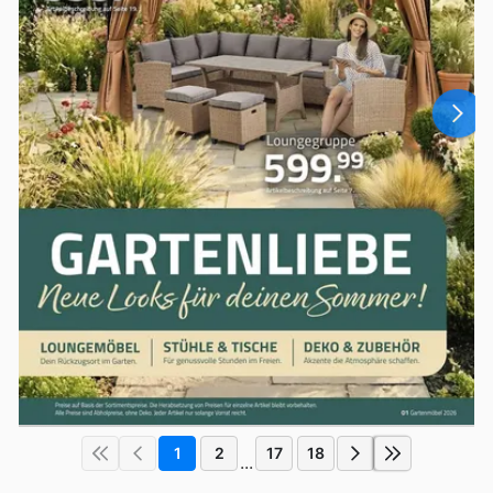
1
2
17
18
...