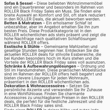
Sofas & Sessel
– Diese beliebten Wohnzimmermöbel
sind ein Dauerbrenner und besonders im Rahmen von
ROLLER Black Friday Sales ein Muss. Sie finden eine
breite Auswahl an Komfort und Stil, oft stark reduziert
in den ROLLER Deals, die aktuell beworben werden.
Betten & Matratzen
– Ein erholsamer Schlaf ist
unbezahlbar, aber im Angebot erhalten Sie ihn zum
besten Preis. Diese Produktkategorie ist in den
ROLLER wöchentlichen ads stets präsent und zeigt die
hohe Nachfrage nach qualitativen Schlaflösungen
während ROLLER offers.
Esstische & Stühle
– Gemeinsame Mahlzeiten und
gesellige Stunden beginnen hier. Entdecken Sie die
aktuellen ROLLER deals für stilvolle Essbereiche, die
bei Kunden besonders hoch im Kurs stehen und die
Vorteile der ROLLER Black Friday sales voll ausnutzen.
Schränke & Aufbewahrungslösungen
– Ordnung und
Stil im Handumdrehen. Diese praktischen Möbelstücke
sind im Rahmen der ROLLER offers heiß begehrt und
bieten clevere Lösungen für jeden Wohnraum,
präsentiert in den ROLLER wöchentlichen ads.
Dekoration & Wohnaccessoires
– Setzen Sie
persönliche Akzente und verwandeln Sie Ihr Zuhause
in eine Wohlfühloase. Finden Sie charmante
Accessoires zu unschlagbaren Preisen in den ROLLER
deals, die perfekt für die festliche Jahreszeit und die
ROLLER Black Friday sales sind.
Finde einen
ROLLER
in deiner Nähe und nutze jede