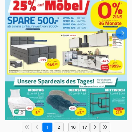
1
2
16
17
...